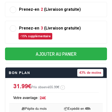
Prenez-en
2
(Livraison gratuite)
Prenez-en
3
(Livraison gratuite)
-15% supplémentaire
AJOUTER AU PANIER
BON PLAN
43%
de moins
31.99€
Prix observé
55.99€
Votre avantage :
24€
🎁
Pépite du mois
📦
Expédié en
48h