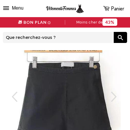
Panier
Menu
43%
🎁 BON PLAN
Moins cher de
ⓘ