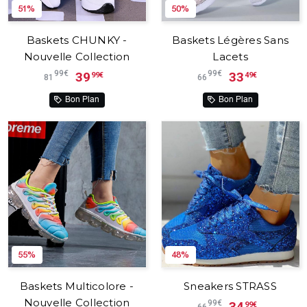
51%
50%
Baskets CHUNKY -
Baskets Légères Sans
Nouvelle Collection
Lacets
99€
99€
39
33
99€
49€
81
66
Bon Plan
Bon Plan
55%
48%
Baskets Multicolore -
Sneakers STRASS
Nouvelle Collection
99€
34
99€
66