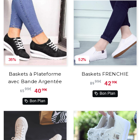
38%
52%
Baskets à Plateforme
Baskets FRENCHIE
avec Bande Argentée
99€
42
99€
89
99€
40
99€
65
Bon Plan
Bon Plan