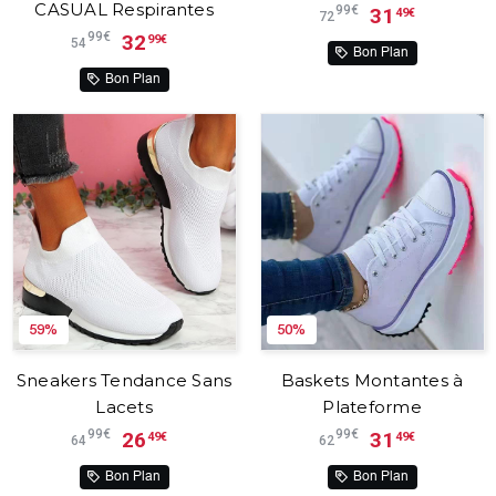
CASUAL Respirantes
99€
31
49€
72
99€
32
99€
54
Bon Plan
Bon Plan
59%
50%
Sneakers Tendance Sans
Baskets Montantes à
Lacets
Plateforme
99€
99€
26
31
49€
49€
64
62
Bon Plan
Bon Plan