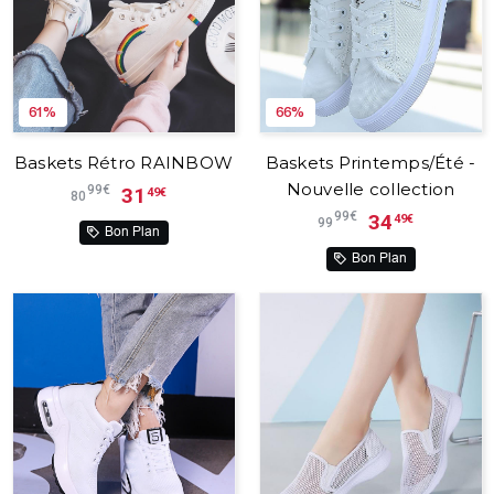
61%
66%
Baskets Rétro RAINBOW
Baskets Printemps/Été -
Nouvelle collection
99€
31
49€
80
99€
34
49€
99
Bon Plan
Bon Plan