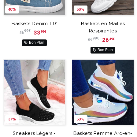
40%
56%
Baskets Denim 110'
Baskets en Mailles
Respirantes
99€
33
99€
56
99€
26
49€
59
Bon Plan
Bon Plan
37%
50%
Sneakers Légers -
Baskets Femme Arc-en-