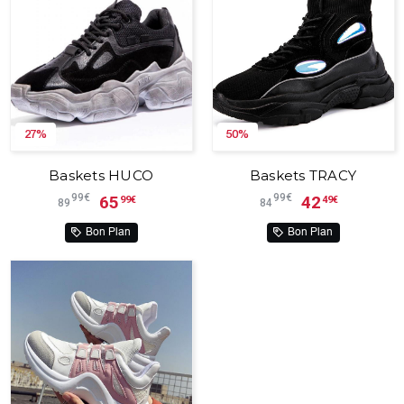
27%
50%
Baskets HUCO
Baskets TRACY
99€
99€
65
42
99€
49€
89
84
Bon Plan
Bon Plan