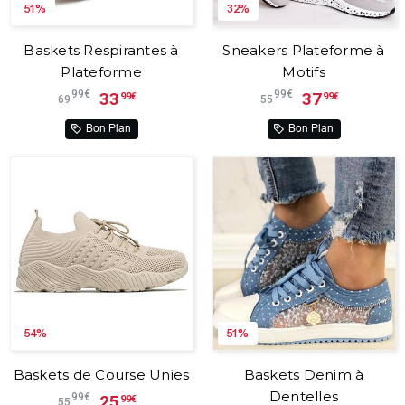
51%
32%
Baskets Respirantes à
Sneakers Plateforme à
Plateforme
Motifs
99€
99€
33
37
99€
99€
69
55
Bon Plan
Bon Plan
54%
51%
Baskets de Course Unies
Baskets Denim à
Dentelles
99€
25
99€
55