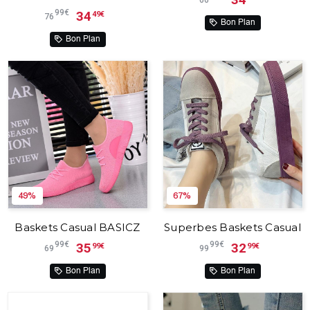
99€
34
49€
76
Bon Plan
Bon Plan
49%
67%
Baskets Casual BASICZ
Superbes Baskets Casual
99€
99€
35
32
99€
99€
69
99
Bon Plan
Bon Plan