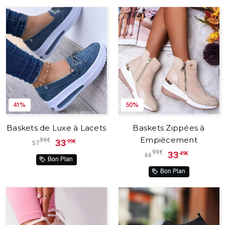
41%
50%
Baskets de Luxe à Lacets
Baskets Zippées à
Empiècement
99€
33
99€
57
99€
33
49€
66
Bon Plan
Bon Plan