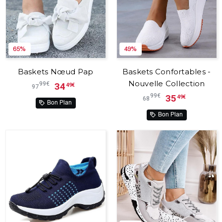
65%
49%
Baskets Nœud Pap
Baskets Confortables -
Nouvelle Collection
99€
34
49€
97
99€
35
49€
68
Bon Plan
Bon Plan