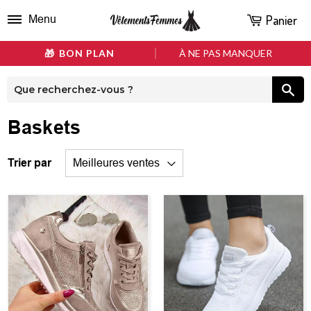
Panier
Menu
BON PLAN
À NE PAS MANQUER
Baskets
Trier par