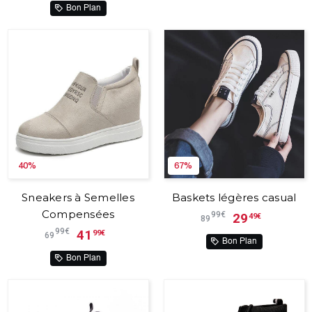
Bon Plan
40%
67%
Sneakers à Semelles
Baskets légères casual
Compensées
99€
29
49€
89
99€
41
99€
69
Bon Plan
Bon Plan