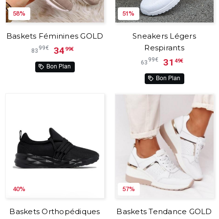
58%
51%
Baskets Féminines GOLD
Sneakers Légers
Respirants
99€
34
99€
83
99€
31
49€
63
Bon Plan
Bon Plan
40%
57%
Baskets Orthopédiques
Baskets Tendance GOLD