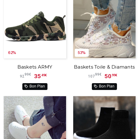
62%
53%
Baskets ARMY
Baskets Toile & Diamants
99€
99€
35
50
49€
99€
92
107
Bon Plan
Bon Plan