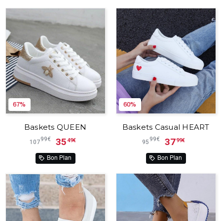
67%
60%
Baskets QUEEN
Baskets Casual HEART
99€
99€
35
37
49€
99€
107
95
Bon Plan
Bon Plan