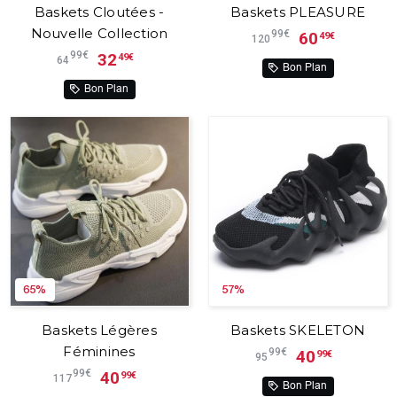
Baskets Cloutées -
Baskets PLEASURE
Nouvelle Collection
99€
60
49€
120
99€
32
49€
64
Bon Plan
Bon Plan
65%
57%
Baskets Légères
Baskets SKELETON
Féminines
99€
40
99€
95
99€
40
99€
117
Bon Plan