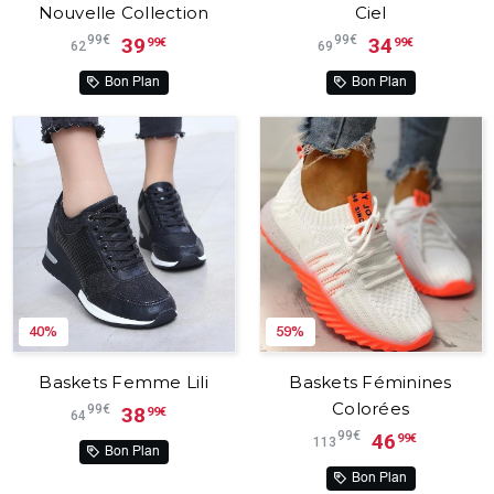
Nouvelle Collection
Ciel
99€
99€
39
34
99€
99€
62
69
Bon Plan
Bon Plan
40%
59%
Baskets Femme Lili
Baskets Féminines
Colorées
99€
38
99€
64
99€
46
99€
113
Bon Plan
Bon Plan