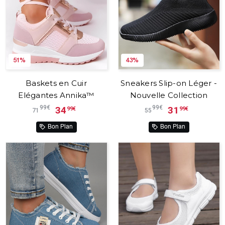
51%
43%
Baskets en Cuir
Sneakers Slip-on Léger -
Elégantes Annika™
Nouvelle Collection
99€
99€
34
31
99€
99€
71
55
Bon Plan
Bon Plan