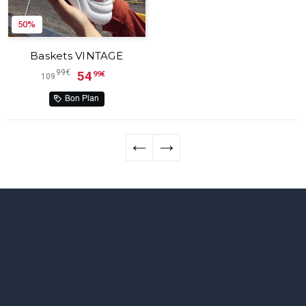
50%
Baskets VINTAGE
99€
54
99€
109
Bon Plan
←
→