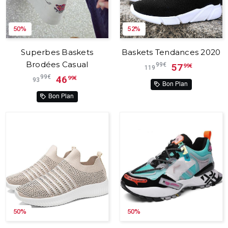
50%
52%
Superbes Baskets
Baskets Tendances 2020
Brodées Casual
99€
57
99€
119
99€
46
99€
93
Bon Plan
Bon Plan
50%
50%