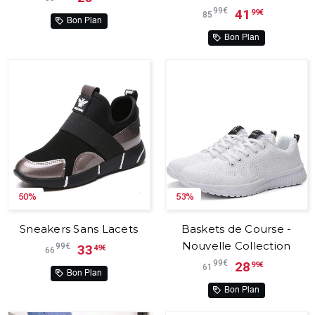
99€
41
99€
85
Bon Plan
Bon Plan
50%
53%
Sneakers Sans Lacets
Baskets de Course -
Nouvelle Collection
99€
33
49€
66
99€
28
99€
61
Bon Plan
Bon Plan