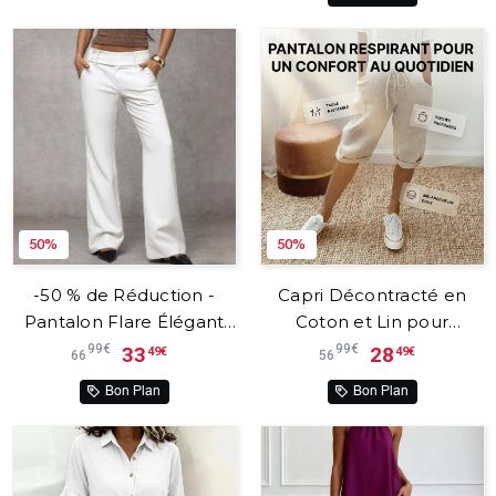
50%
50%
-50 % de Réduction -
Capri Décontracté en
Pantalon Flare Élégant
Coton et Lin pour
pour femme – Valora™
Femme – Lynéa™
99€
99€
33
28
49€
49€
66
56
Bon Plan
Bon Plan