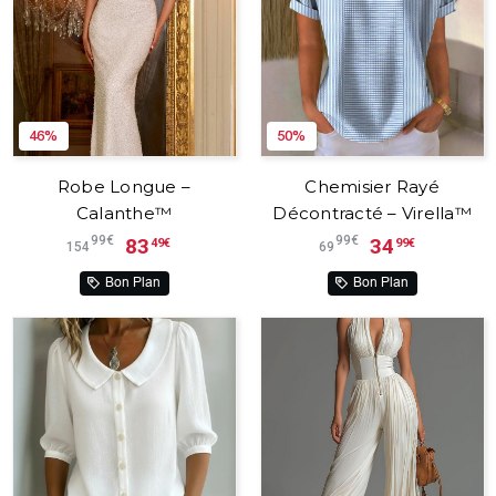
46%
50%
Robe Longue –
Chemisier Rayé
Calanthe™
Décontracté – Virella™
99€
99€
83
34
49€
99€
154
69
Bon Plan
Bon Plan