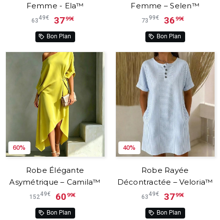
Femme - Ela™
Femme – Selen™
49€
99€
37
36
99€
99€
63
73
Bon Plan
Bon Plan
60%
40%
Robe Élégante
Robe Rayée
Asymétrique – Camila™
Décontractée – Veloria™
49€
49€
60
37
99€
99€
152
63
Bon Plan
Bon Plan