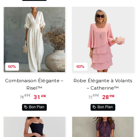
60%
60%
Combinaison Élégante –
Robe Élégante à Volants
Risel™
– Catherine™
49€
49€
31
28
49€
99€
78
72
Bon Plan
Bon Plan