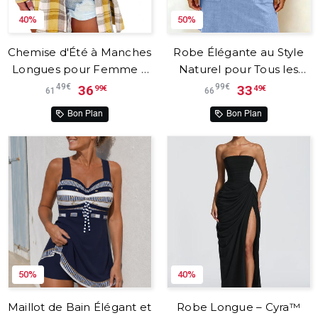
40%
50%
Chemise d'Été à Manches
Robe Élégante au Style
Longues pour Femme –
Naturel pour Tous les
Moreau Lyon™
Jours – Lina™
49€
99€
36
33
99€
49€
61
66
Bon Plan
Bon Plan
50%
40%
Maillot de Bain Élégant et
Robe Longue – Cyra™