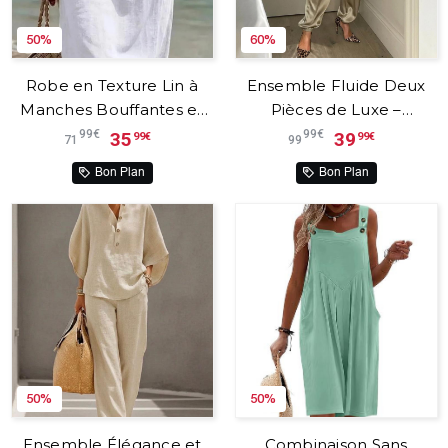
50%
60%
Robe en Texture Lin à
Ensemble Fluide Deux
Manches Bouffantes et
Pièces de Luxe –
Boutons – Vanesa™
Averielle™
99€
99€
35
39
99€
99€
71
99
Bon Plan
Bon Plan
50%
50%
Ensemble Élégance et
Combinaison Sans