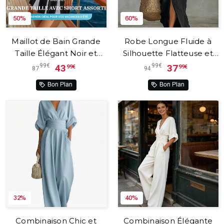
50%
60%
Maillot de Bain Grande
Robe Longue Fluide à
Taille Élégant Noir et
Silhouette Flatteuse et
Blanc avec Nœud –
Style Polyvalent pour le
99€
99€
43
37
99€
99€
87
94
Élégance™
Quotidien – Willow™
Bon Plan
Bon Plan
32%
40%
Combinaison Chic et
Combinaison Élégante