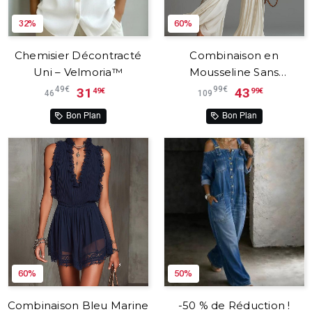
32%
60%
Chemisier Décontracté
Combinaison en
Uni – Velmoria™
Mousseline Sans
Manches à Col V,
49€
99€
31
43
49€
99€
46
109
Fermeture Éclair et
Bon Plan
Bon Plan
Pantalon Large Plissé –
Selviora™
60%
50%
Combinaison Bleu Marine
-50 % de Réduction !