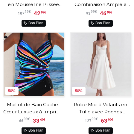
en Mousseline Plissée
Combinaison Ample à
avec Détails en Dentelle
Jambes Larges avec
49€
99€
42
46
99€
99€
107
93
et Finitions à Volants –
Poches – Veloria™
Bon Plan
Bon Plan
Aurévia™
50%
50%
Maillot de Bain Cache-
Robe Midi à Volants en
Cœur Luxueux à Imprimé
Tulle avec Poches
Coloré – Éloria™
Discrètes – Selene™
99€
99€
33
63
49€
99€
66
127
Bon Plan
Bon Plan