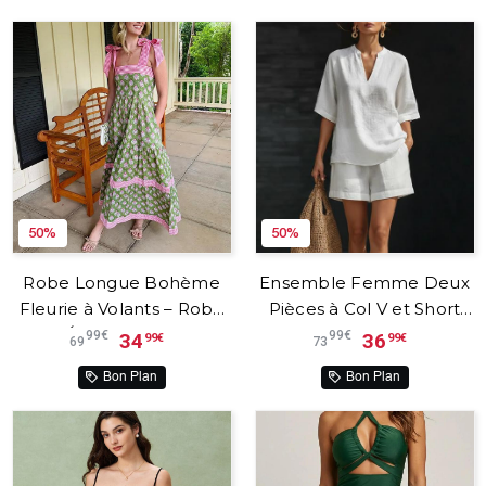
50%
50%
Robe Longue Bohème
Ensemble Femme Deux
Fleurie à Volants – Robe
Pièces à Col V et Short
d’Été Fluide sans
Assorti – Orlena™
99€
99€
34
36
99€
99€
69
73
Manches avec Poches
Bon Plan
Bon Plan