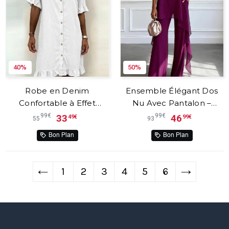
40%
50%
Robe en Denim
Ensemble Élégant Dos
Confortable à Effet
Nu Avec Pantalon –
Froncé Flatteur –
Viola™
99€
99€
33
46
49€
99€
55
93
NoorderAmsterdam™
Bon Plan
Bon Plan
←
1
2
3
4
5
6
→