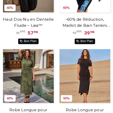
40%
60%
Haut Dos-Nu en Dentelle
-60% de Réduction,
Fluide – Laia™
Maillot de Bain Tankini
Fluide pour Femmes
49€
99€
57
39
99€
99€
96
99
avec Short – Tankini™
Bon Plan
Bon Plan
40%
50%
Robe Longue pour
Robe Longue pour