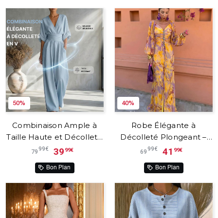
50%
40%
Combinaison Ample à
Robe Élégante à
Taille Haute et Décolleté
Décolleté Plongeant –
en V – Calyra™
Kristine™
99€
99€
39
41
99€
99€
79
69
Bon Plan
Bon Plan