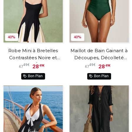
40%
40%
Robe Mini à Bretelles
Maillot de Bain Gainant à
Contrastées Noire et
Découpes, Décolleté
Blanche – Élancia™
Plongeant et Dos Nu –
49€
49€
28
28
49€
49€
47
47
Lunara™
Bon Plan
Bon Plan