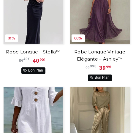
31%
60%
Robe Longue – Stella™
Robe Longue Vintage
Élégante – Ashley™
49€
40
99€
59
99€
39
99€
99
Bon Plan
Bon Plan