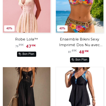
40%
40%
Robe Lola™
Ensemble Bikini Sexy
Imprimé Dos Nu avec
99€
47
99€
79
Boucle Métallique –
49€
48
99€
81
Bon Plan
Maréva™
Bon Plan