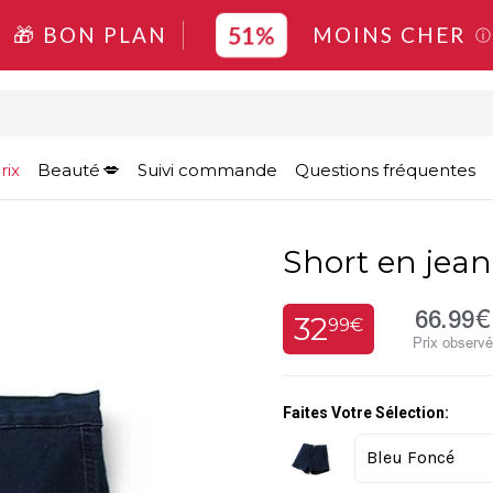
51%
🎁 BON PLAN
MOINS CHER
ⓘ
rix
Beauté
Suivi commande
Questions fréquentes
Short en jean
66.99€
32
99€
Prix observ
Faites Votre Sélection: