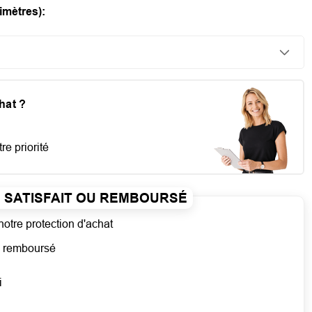
imètres):
chat ?
re priorité
SATISFAIT OU REMBOURSÉ
notre protection d'achat
ou remboursé
i