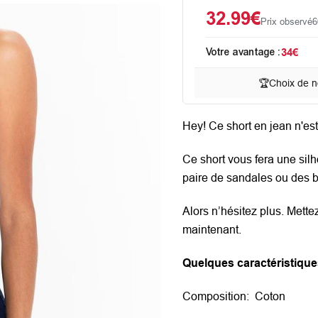
32.99€
Prix observé
6
Votre avantage :
34€
🏆
Choix de n
Hey! Ce short en jean n'es
Ce short vous fera une silh
paire de sandales ou des b
Alors n’hésitez plus. Met
maintenant.
Quelques caractéristique
Composition:
Coton