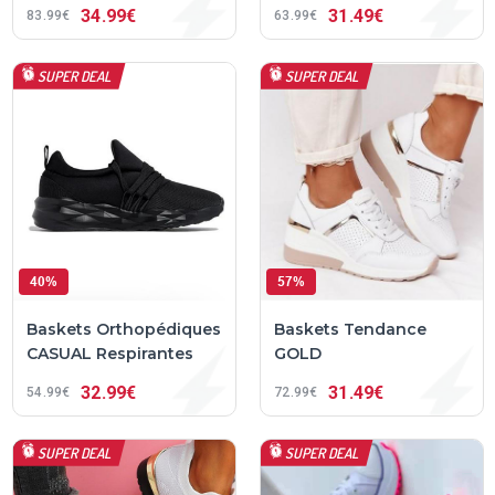
34
99€
31
49€
83
99€
63
99€
SUPER DEAL
SUPER DEAL
40%
57%
Baskets Orthopédiques
Baskets Tendance
CASUAL Respirantes
GOLD
32
99€
31
49€
54
99€
72
99€
SUPER DEAL
SUPER DEAL