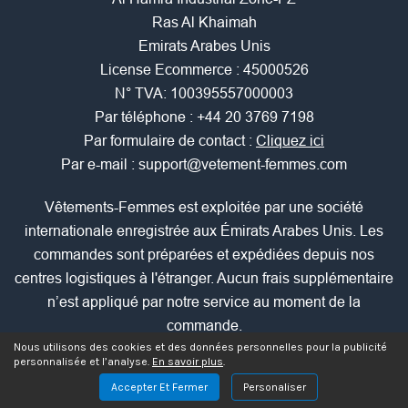
Ras Al Khaimah
Emirats Arabes Unis
License Ecommerce : 45000526
N° TVA: 100395557000003
Par téléphone :
+44 20 3769 7198
Par formulaire de contact :
Cliquez ici
Par e-mail :
support@vetement-femmes.com
Vêtements-Femmes est exploitée par une société
internationale enregistrée aux Émirats Arabes Unis. Les
commandes sont préparées et expédiées depuis nos
centres logistiques à l'étranger. Aucun frais supplémentaire
n’est appliqué par notre service au moment de la
commande.
Nous utilisons des cookies et des données personnelles pour la publicité
personnalisée et l’analyse.
En savoir plus
.
Les comparaisons de prix affichées sur ce site sont établies
Accepter Et Fermer
Personaliser
à partir de prix TTC observés auprès d’un ou plusieurs