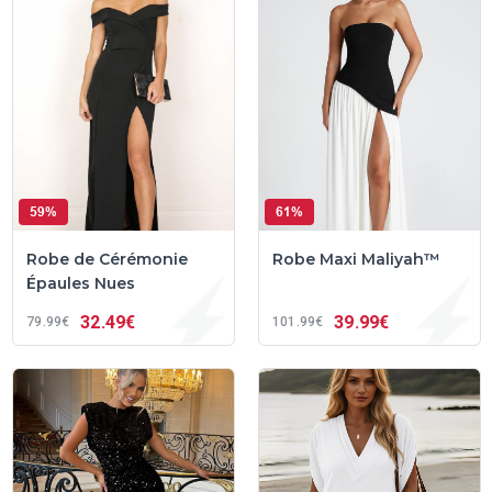
59%
61%
Robe de Cérémonie
Robe Maxi Maliyah™
Épaules Nues
32
49€
39
99€
79
99€
101
99€