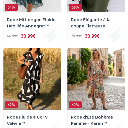
54%
56%
Robe Mi Longue Fluide
Robe Elégante à la
Habillée Annegret™
coupe Flatteuse
Sense™
30
99€
30
99€
66
99€
70
99€
42%
40%
Robe Fluide à Col V
Robe d'Été Bohème
Valérie™
Femme - Karen™