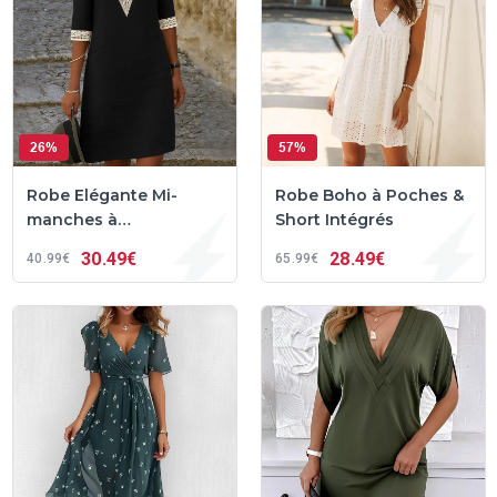
26%
57%
Robe Elégante Mi-
Robe Boho à Poches &
manches à
Short Intégrés
Empiècement
30
49€
28
49€
40
99€
65
99€