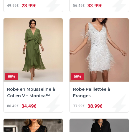
28
99€
33
99€
49
99€
56
49€
60%
50%
Robe en Mousseline à
Robe Paillettée à
Col en V – Monica™
Franges
34
49€
38
99€
86
49€
77
99€