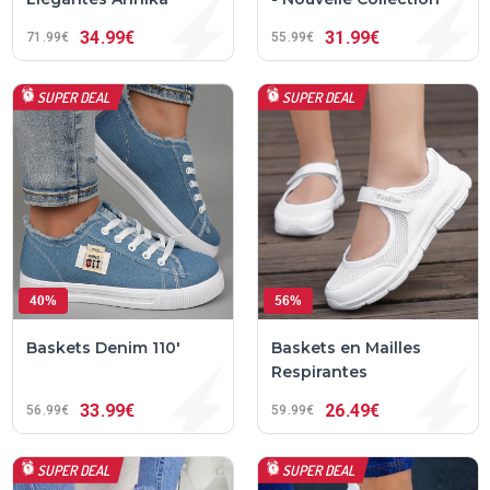
34
99€
31
99€
71
99€
55
99€
SUPER DEAL
SUPER DEAL
40%
56%
Baskets Denim 110'
Baskets en Mailles
Respirantes
33
99€
26
49€
56
99€
59
99€
SUPER DEAL
SUPER DEAL