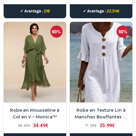
✓ Avantage :
21€
✓ Avantage :
22,50€
60%
50%
Robe en Mousseline à
Robe en Texture Lin à
Col en V – Monica™
Manches Bouffantes et
Boutons – Vanesa™
34
49€
35
99€
86
49€
71
99€