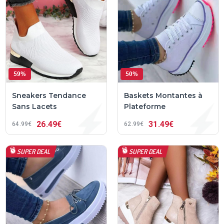
59%
50%
Sneakers Tendance
Baskets Montantes à
Sans Lacets
Plateforme
26
49€
31
49€
64
99€
62
99€
SUPER DEAL
SUPER DEAL