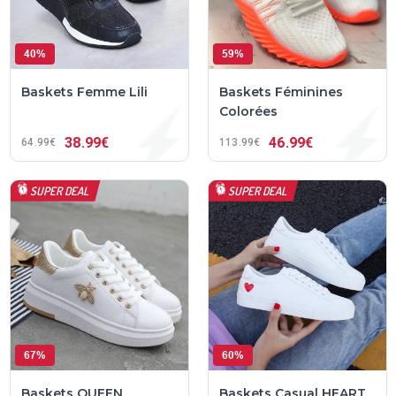
40%
59%
Baskets Femme Lili
Baskets Féminines
Colorées
38
99€
46
99€
64
99€
113
99€
SUPER DEAL
SUPER DEAL
67%
60%
Baskets QUEEN
Baskets Casual HEART