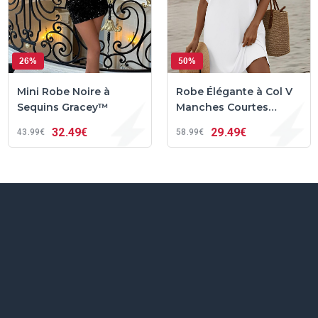
26%
50%
Mini Robe Noire à
Robe Élégante à Col V
Sequins Gracey™
Manches Courtes
Sense™
32
49€
29
49€
43
99€
58
99€