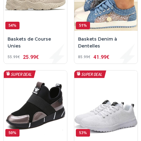
54%
51%
Baskets de Course
Baskets Denim à
Unies
Dentelles
25
99€
41
99€
55
99€
85
99€
SUPER DEAL
SUPER DEAL
50%
53%