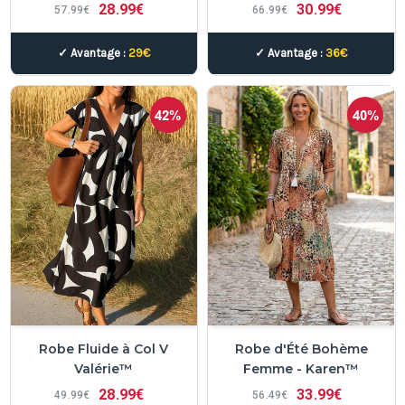
28
99€
30
99€
57
99€
66
99€
✓ Avantage :
29€
✓ Avantage :
36€
42%
40%
Robe Fluide à Col V
Robe d'Été Bohème
Valérie™
Femme - Karen™
28
99€
33
99€
49
99€
56
49€