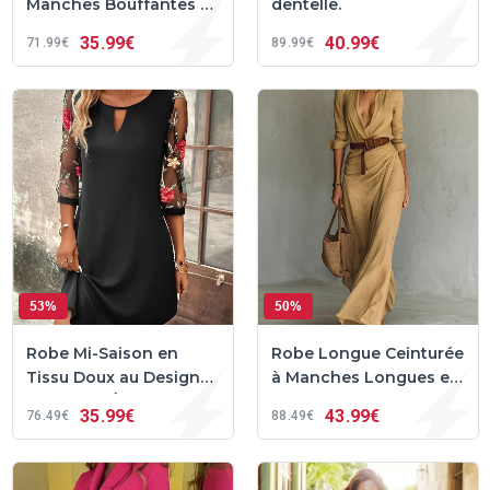
Manches Bouffantes et
dentelle.
Boutons – Vanesa™
35
99€
40
99€
71
99€
89
99€
53%
50%
Robe Mi-Saison en
Robe Longue Ceinturée
Tissu Doux au Design
à Manches Longues et
Unique et Élégant –
Revers Velmora™
35
99€
43
99€
76
49€
88
49€
Mia™