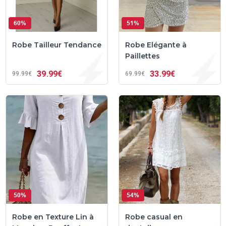
60%
51%
Robe Tailleur Tendance
Robe Elégante à
Paillettes
39
99€
33
99€
99
99€
69
99€
50%
54%
Robe en Texture Lin à
Robe casual en