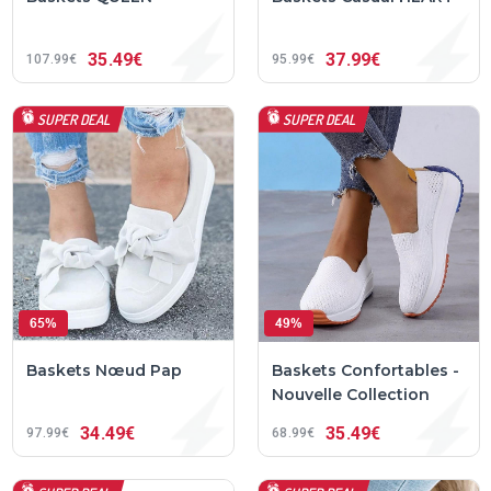
35
49€
37
99€
107
99€
95
99€
SUPER DEAL
SUPER DEAL
65%
49%
Baskets Nœud Pap
Baskets Confortables -
Nouvelle Collection
34
49€
35
49€
97
99€
68
99€