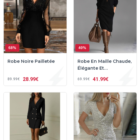
68%
40%
Robe Noire Pailletée
Robe En Maille Chaude,
Élégante Et
Confortable –
28
99€
41
99€
89
99€
69
99€
Damaris™