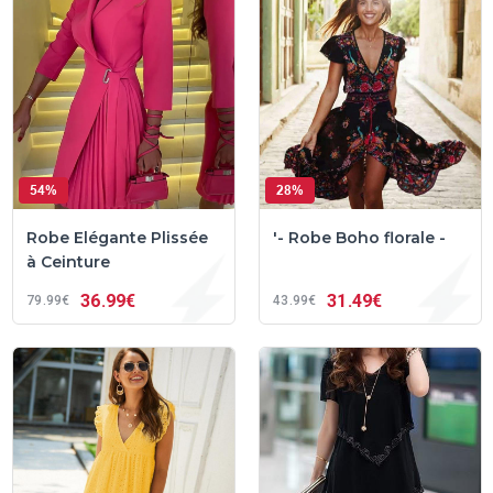
54%
28%
Robe Elégante Plissée
'- Robe Boho florale -
à Ceinture
36
99€
31
49€
79
99€
43
99€