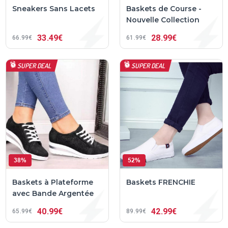
Sneakers Sans Lacets
Baskets de Course -
Nouvelle Collection
33
49€
28
99€
66
99€
61
99€
SUPER DEAL
SUPER DEAL
38%
52%
Baskets à Plateforme
Baskets FRENCHIE
avec Bande Argentée
40
99€
42
99€
65
99€
89
99€