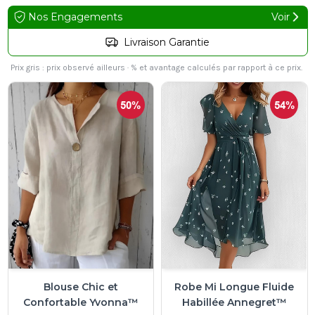
Nos Engagements
Voir
Retour Facile
Prix gris : prix observé ailleurs · % et avantage calculés par rapport à ce prix.
50%
54%
Blouse Chic et
Robe Mi Longue Fluide
Confortable Yvonna™
Habillée Annegret™