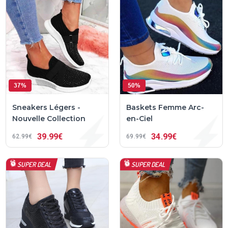
37%
50%
Sneakers Légers -
Baskets Femme Arc-
Nouvelle Collection
en-Ciel
39
99€
34
99€
62
99€
69
99€
SUPER DEAL
SUPER DEAL