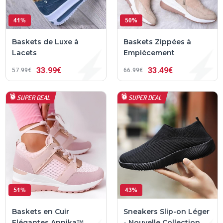
41%
50%
Baskets de Luxe à
Baskets Zippées à
Lacets
Empiècement
33
99€
33
49€
57
99€
66
99€
SUPER DEAL
SUPER DEAL
51%
43%
Baskets en Cuir
Sneakers Slip-on Léger
Elégantes Annika™
- Nouvelle Collection