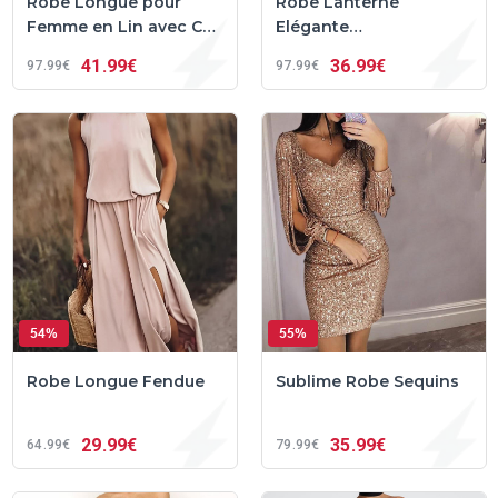
Robe Longue pour
Robe Lanterne
Femme en Lin avec Col
Elégante
à Revers Cranté et
Monochromatique
41
99€
36
99€
97
99€
97
99€
Manches Longues –
Éloria™
54%
55%
Robe Longue Fendue
Sublime Robe Sequins
29
99€
35
99€
64
99€
79
99€