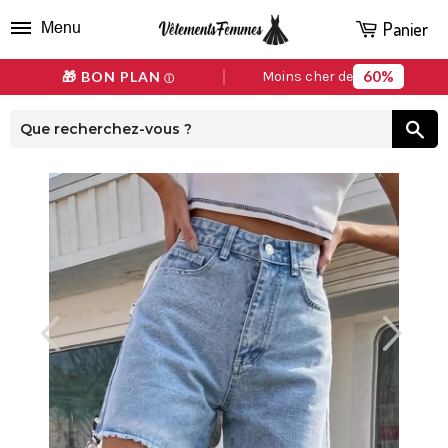
Panier
Menu
60%
🎁 BON PLAN
Moins cher de
ⓘ