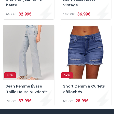
haute
Vintage
32
99€
36
99€
66
99€
107
99€
46%
52%
Jean Femme Évasé
Short Denim à Ourlets
Taille Haute Nuvden™
effilochés
37
99€
28
99€
70
99€
59
99€