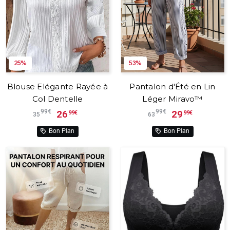
25%
53%
Blouse Elégante Rayée à
Pantalon d'Été en Lin
Col Dentelle
Léger Miravo™
99€
99€
26
29
99€
99€
35
63
Bon Plan
Bon Plan