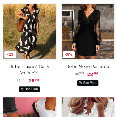
42%
68%
Robe Fluide à Col V
Robe Noire Pailletée
Valérie™
99€
28
99€
89
99€
28
99€
49
Bon Plan
Bon Plan