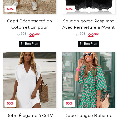
50%
50%
Capri Décontracté en
Soutien-gorge Respirant
Coton et Lin pour
Avec Fermeture à l'Avant
Femme – Lynéa™
99€
99€
28
22
49€
99€
56
45
Bon Plan
Bon Plan
50%
60%
Robe Élégante à Col V
Robe Longue Bohème