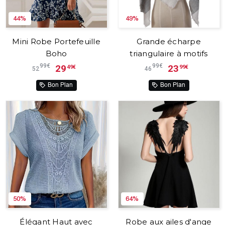
44%
49%
Mini Robe Portefeuille
Grande écharpe
Boho
triangulaire à motifs
99€
99€
29
23
49€
99€
52
46
Bon Plan
Bon Plan
50%
64%
Élégant Haut avec
Robe aux ailes d'ange