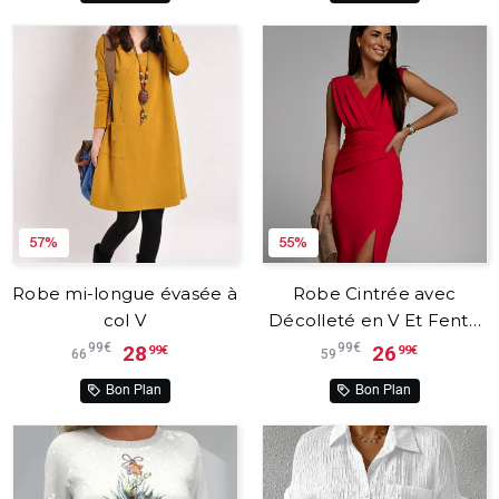
57%
55%
Robe mi-longue évasée à
Robe Cintrée avec
col V
Décolleté en V Et Fente
Fresia™
99€
99€
28
26
99€
99€
66
59
Bon Plan
Bon Plan