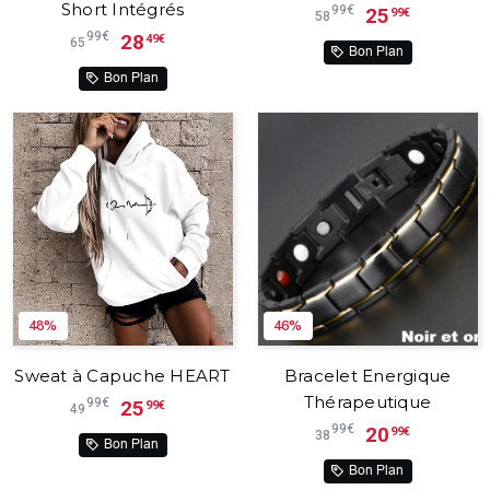
Short Intégrés
99€
25
99€
58
99€
28
49€
65
Bon Plan
Bon Plan
48%
46%
Sweat à Capuche HEART
Bracelet Energique
Thérapeutique
99€
25
99€
49
99€
20
99€
38
Bon Plan
Bon Plan