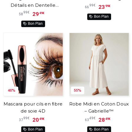
Détails en Dentelle
99€
23
99€
66
Vanja™
99€
29
49€
58
Bon Plan
Bon Plan
46%
55%
Mascara pour cils en fibre
Robe Midi en Coton Doux
de soie 4D
– Gabrielle™
99€
49€
20
28
49€
49€
37
63
Bon Plan
Bon Plan