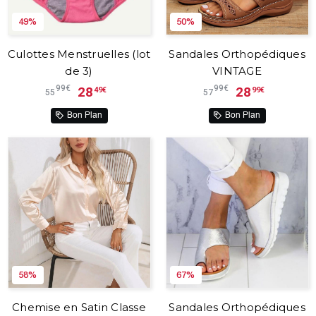
49%
50%
Culottes Menstruelles (lot
Sandales Orthopédiques
de 3)
VINTAGE
99€
99€
28
28
49€
99€
55
57
Bon Plan
Bon Plan
58%
67%
Chemise en Satin Classe
Sandales Orthopédiques