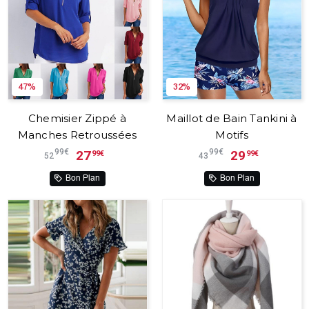
47%
32%
Chemisier Zippé à
Maillot de Bain Tankini à
Manches Retroussées
Motifs
99€
99€
27
29
99€
99€
52
43
Bon Plan
Bon Plan