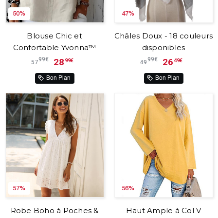
50%
47%
Blouse Chic et
Châles Doux - 18 couleurs
Confortable Yvonna™
disponibles
99€
99€
28
26
99€
49€
57
49
Bon Plan
Bon Plan
57%
56%
Robe Boho à Poches &
Haut Ample à Col V