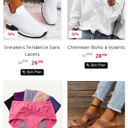
59%
50%
Sneakers Tendance Sans
Chemisier Boho à Volants
Lacets
99€
28
99€
57
99€
26
49€
64
Bon Plan
Bon Plan