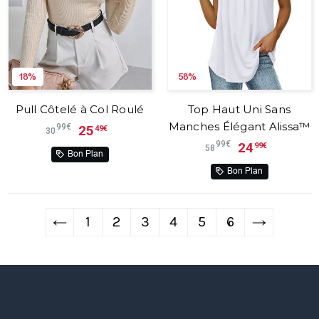
18%
58%
Pull Côtelé à Col Roulé
Top Haut Uni Sans
Manches Élégant Alissa™
99€
25
49€
30
99€
24
99€
58
Bon Plan
Bon Plan
←
1
2
3
4
5
6
→