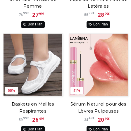
Femme
Latérales
99€
99€
27
28
99€
99€
76
55
Bon Plan
Bon Plan
56%
41%
Baskets en Mailles
Sérum Naturel pour des
Respirantes
Lèvres Pulpeuses
99€
49€
26
20
49€
49€
59
34
Bon Plan
Bon Plan