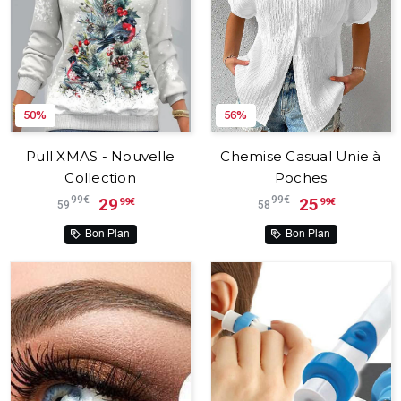
50%
56%
Pull XMAS - Nouvelle
Chemise Casual Unie à
Collection
Poches
99€
99€
29
25
99€
99€
59
58
Bon Plan
Bon Plan