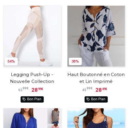
54%
38%
Legging Push-Up -
Haut Boutonné en Coton
Nouvelle Collection
et Lin Imprimé
99€
99€
28
28
99€
49€
62
45
Bon Plan
Bon Plan