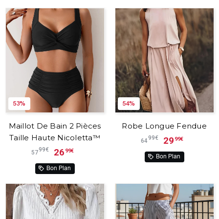
53%
54%
Maillot De Bain 2 Pièces
Robe Longue Fendue
Taille Haute Nicoletta™
99€
29
99€
64
99€
26
99€
57
Bon Plan
Bon Plan