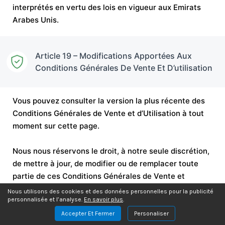
interprétés en vertu des lois en vigueur aux Emirats
Arabes Unis.
Article 19 – Modifications Apportées Aux
Conditions Générales De Vente Et D’utilisation
Vous pouvez consulter la version la plus récente des
Conditions Générales de Vente et d’Utilisation à tout
moment sur cette page.
Nous nous réservons le droit, à notre seule discrétion,
de mettre à jour, de modifier ou de remplacer toute
partie de ces Conditions Générales de Vente et
d’Utilisation en publiant les mises à jour et les
Nous utilisons des cookies et des données personnelles pour la publicité
personnalisée et l’analyse.
En savoir plus
.
changements sur notre site. Il vous incombe de visiter
notre site régulièrement pour vérifier si des
Accepter Et Fermer
Personaliser