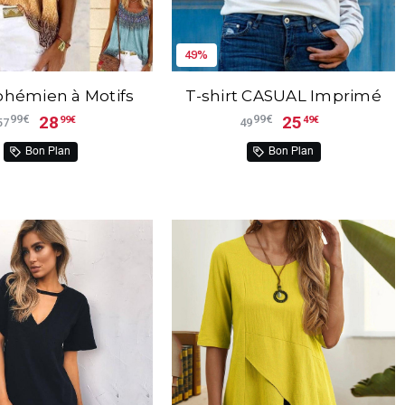
49%
ohémien à Motifs
T-shirt CASUAL Imprimé
28
25
99€
99€
99€
49€
57
49
Bon Plan
Bon Plan