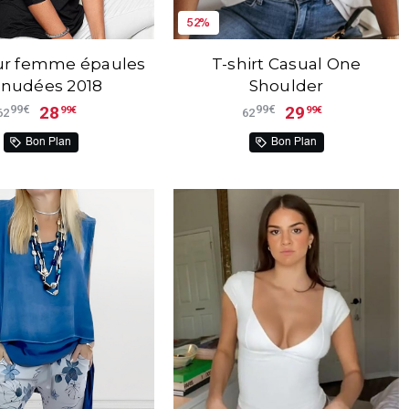
52%
ur femme épaules
T-shirt Casual One
nudées 2018
Shoulder
28
29
99€
99€
99€
99€
62
62
Bon Plan
Bon Plan