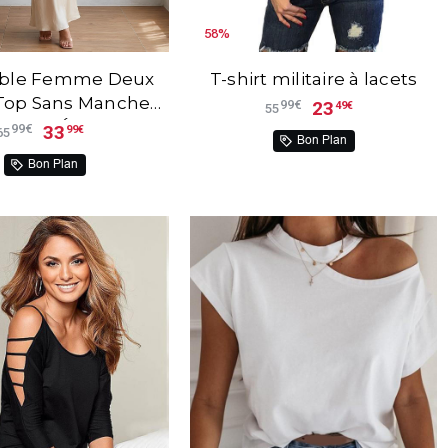
58%
ble Femme Deux
T-shirt militaire à lacets
Top Sans Manches
23
99€
49€
55
ongue Élégante –
33
99€
99€
65
Bon Plan
Orélina™
Bon Plan