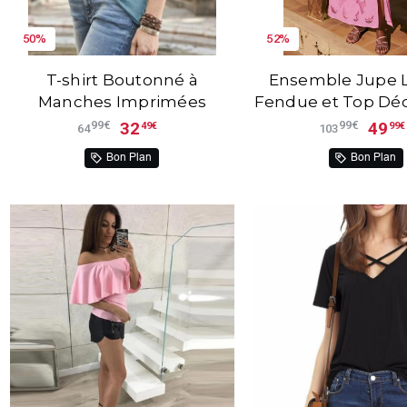
50%
52%
T-shirt Boutonné à
Ensemble Jupe 
Manches Imprimées
Fendue et Top Dé
Dentelle Bro
32
49
99€
99€
49€
99€
64
103
Bon Plan
Bon Plan