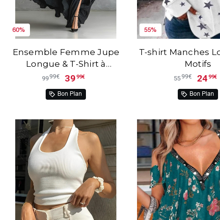
60%
55%
Ensemble Femme Jupe
T-shirt Manches L
Longue & T-Shirt à
Motifs
Manches Longues
39
24
99€
99€
99€
99€
99
55
Michela™
Bon Plan
Bon Plan