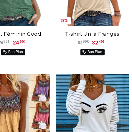
39%
rt Féminin Good
T-shirt Uni à Franges
24
32
99€
99€
99€
49€
76
52
Bon Plan
Bon Plan