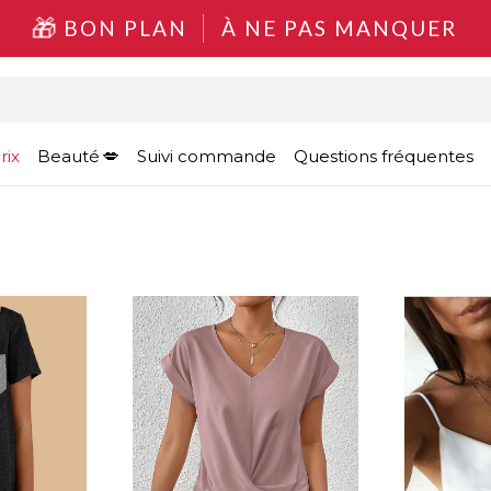
BON PLAN
À NE PAS MANQUER
rix
Beauté
Suivi commande
Questions fréquentes