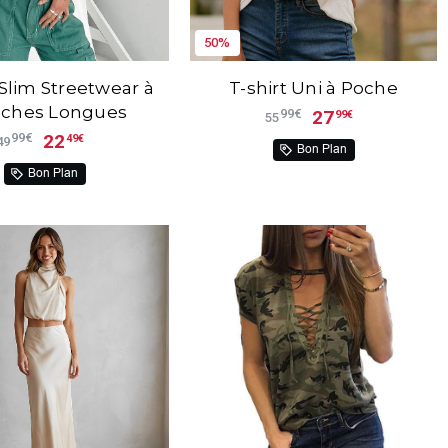
50%
 Slim Streetwear à
T-shirt Uni à Poche
ches Longues
27
99€
99€
55
22
99€
49€
49
Bon Plan
Bon Plan