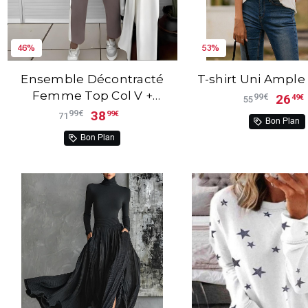
46%
53%
Ensemble Décontracté
T-shirt Uni Ample
Femme Top Col V +
26
99€
49€
55
Pantalon Eva™
38
99€
99€
71
Bon Plan
Bon Plan