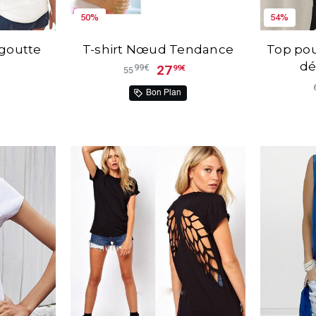
50%
54%
 goutte
T-shirt Nœud Tendance
Top po
dé
27
99€
99€
55
Bon Plan