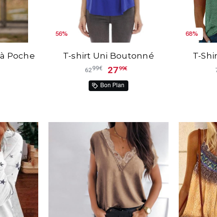
56%
68%
 à Poche
T-shirt Uni Boutonné
T-Shi
27
99€
99€
62
Bon Plan