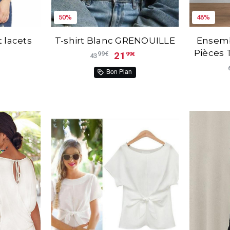
50%
48%
t lacets
T-shirt Blanc GRENOUILLE
Ensem
Pièces 
21
99€
99€
43
Jupe L
Bon Plan