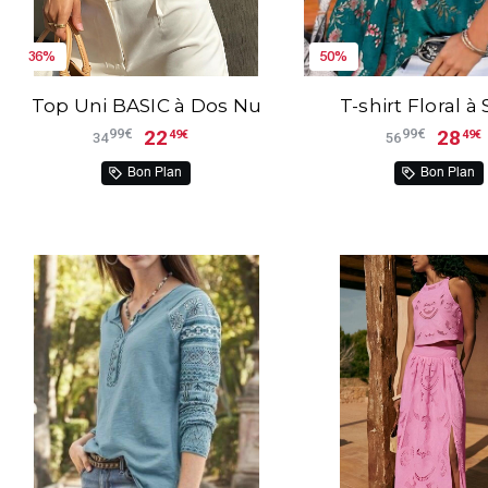
36%
50%
Top Uni BASIC à Dos Nu
T-shirt Floral à 
22
28
99€
99€
49€
49€
34
56
Bon Plan
Bon Plan