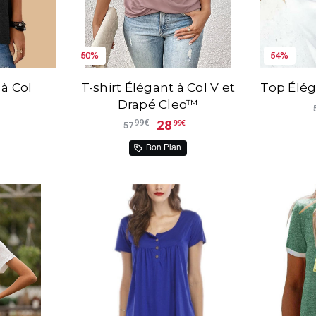
50%
54%
 à Col
T-shirt Élégant à Col V et
Top Élég
é
Drapé Cleo™
28
99€
99€
57
Bon Plan