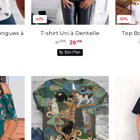
42%
50%
ongues à
T-shirt Uni à Dentelle
Top B
26
99€
49€
45
Bon Plan