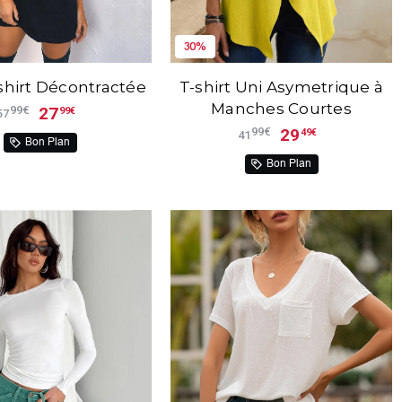
30%
shirt Décontractée
T-shirt Uni Asymetrique à
Manches Courtes
27
99€
99€
57
29
99€
49€
41
Bon Plan
Bon Plan