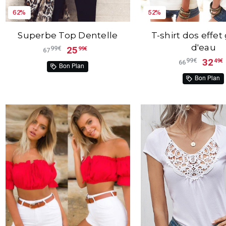
62%
52%
Superbe Top Dentelle
T-shirt dos effet
d'eau
25
99€
99€
67
32
99€
49€
66
Bon Plan
Bon Plan