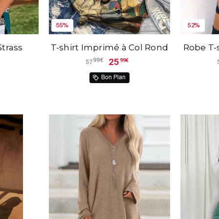
55%
52%
Strass
T-shirt Imprimé à Col Rond
Robe T-
25
99€
99€
57
Bon Plan