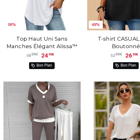
58%
49%
Top Haut Uni Sans
T-shirt CASUAL
Manches Élégant Alissa™
Boutonn
24
26
99€
99€
99€
99€
58
52
Bon Plan
Bon Plan