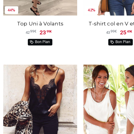
44%
42%
Top Uni à Volants
T-shirt col en V e
23
25
99€
99€
99€
49€
42
43
Bon Plan
Bon Plan