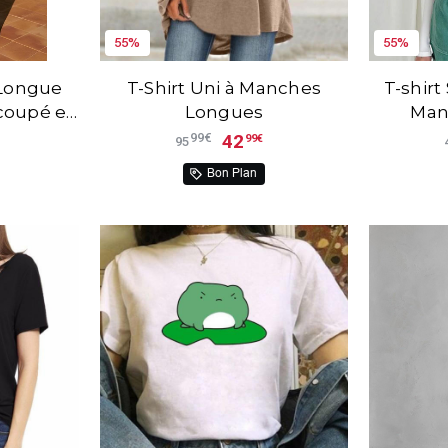
55%
55%
Longue
T-Shirt Uni à Manches
T-shirt
coupé en
Longues
Man
dée
42
99€
99€
95
Bon Plan