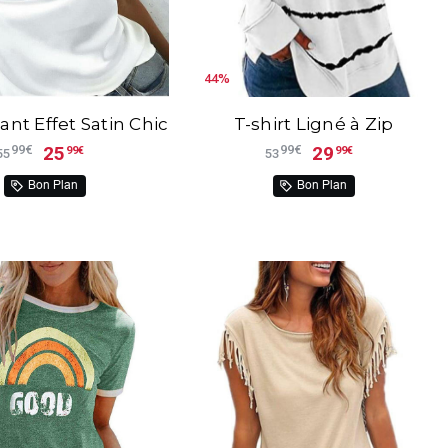
44%
ant Effet Satin Chic
T-shirt Ligné à Zip
25
29
99€
99€
99€
99€
55
53
Bon Plan
Bon Plan