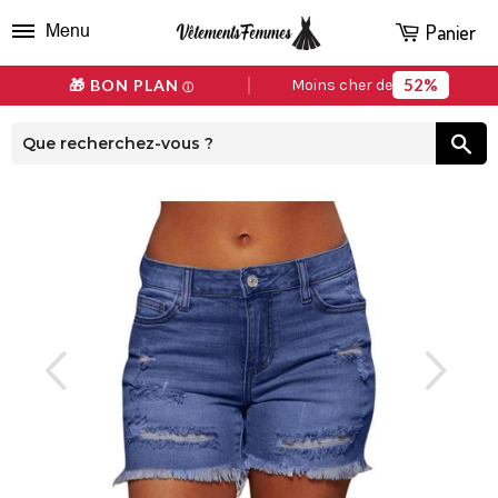
Panier
Menu
52%
🎁 BON PLAN
Moins cher de
ⓘ