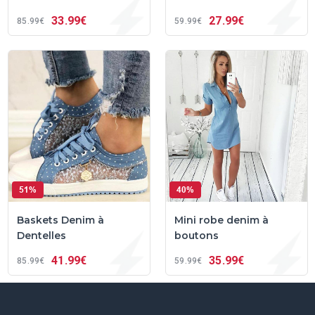
33
99€
27
99€
85
99€
59
99€
51%
40%
Baskets Denim à
Mini robe denim à
Dentelles
boutons
41
99€
35
99€
85
99€
59
99€