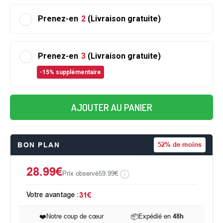
Prenez-en
2
(Livraison gratuite)
Prenez-en
3
(Livraison gratuite)
-15% supplémentaire
AJOUTER AU PANIER
BON PLAN
52%
de moins
28.99€
Prix observé
59.99€
Votre avantage :
31€
❤️
Notre coup de cœur
📦
Expédié en
48h