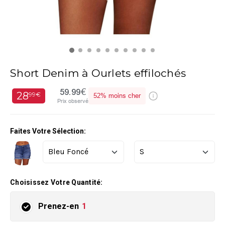
Short Denim à Ourlets effilochés
59.99€
28
99€
52%
moins cher
Prix observé
Faites Votre Sélection:
Choisissez Votre Quantité:
Prenez-en
1