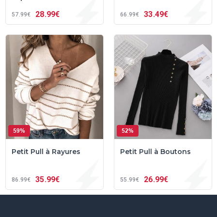
28
99€
33
49€
57
99€
66
99€
59%
52%
Petit Pull à Rayures
Petit Pull à Boutons
35
99€
26
99€
86
99€
55
99€