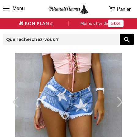
Panier
Menu
50%
🎁 BON PLAN
Moins cher de
ⓘ