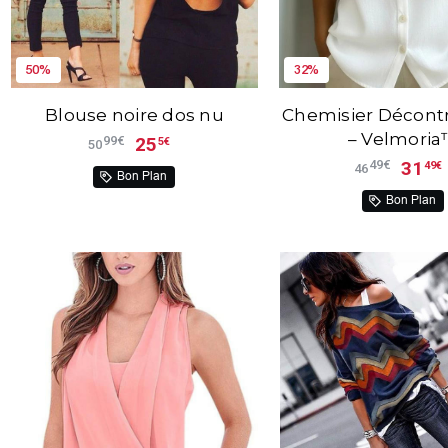
50%
32%
Blouse noire dos nu
Chemisier Décontr
– Velmori
25
99€
5€
50
31
49€
49€
46
Bon Plan
Bon Plan