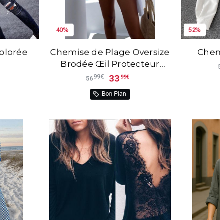
40%
52%
olorée
Chemise de Plage Oversize
Chem
Brodée Œil Protecteur
Velnora™
33
99€
99€
56
Bon Plan