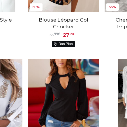
50%
55%
Style
Blouse Léopard Col
Chem
Chocker
Imp
27
99€
99€
55
Bon Plan