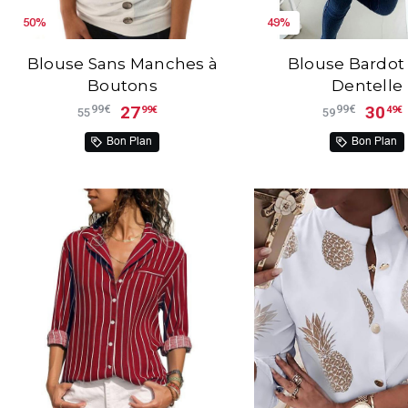
50%
49%
Blouse Sans Manches à
Blouse Bardot 
Boutons
Dentelle
27
30
99€
99€
99€
49€
55
59
Bon Plan
Bon Plan