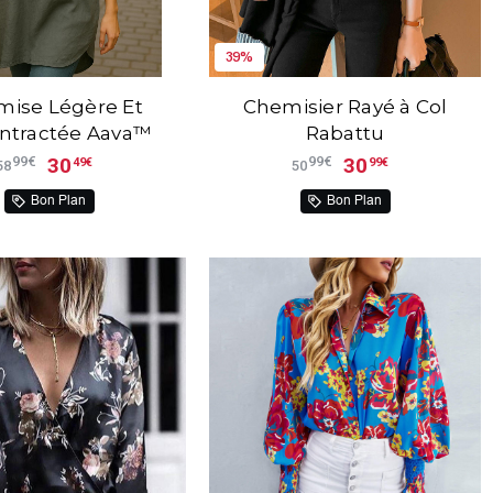
39%
ise Légère Et
Chemisier Rayé à Col
ntractée Aava™
Rabattu
30
30
99€
99€
49€
99€
58
50
Bon Plan
Bon Plan