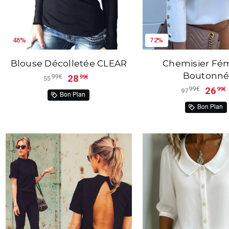
48%
72%
Blouse Décolletée CLEAR
Chemisier Fé
Boutonn
28
99€
99€
55
26
99€
99€
97
Bon Plan
Bon Plan