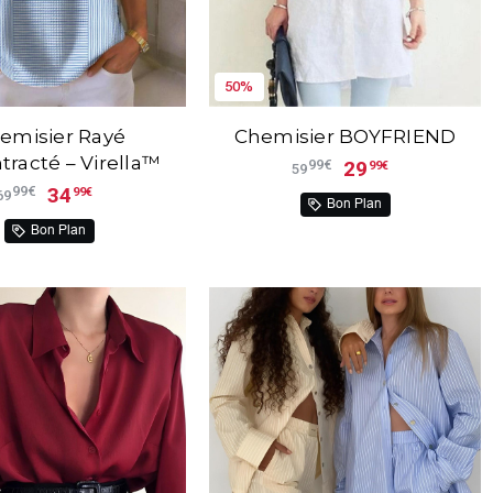
50%
emisier Rayé
Chemisier BOYFRIEND
racté – Virella™
29
99€
99€
59
34
99€
99€
69
Bon Plan
Bon Plan