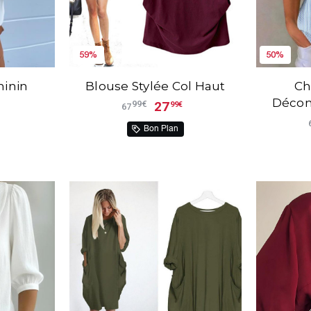
59%
50%
minin
Blouse Stylée Col Haut
Ch
é
Décont
27
99€
99€
67
Bon Plan