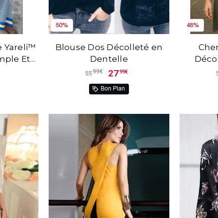
50%
48%
Yareli™
Blouse Dos Décolleté en
Chem
mple Et
Dentelle
Déco
rge
27
99€
99€
55
Bon Plan