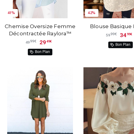
41%
42%
Chemise Oversize Femme
Blouse Basique 
Décontractée Raylora™
34
99€
99€
59
29
99€
49€
49
Bon Plan
Bon Plan