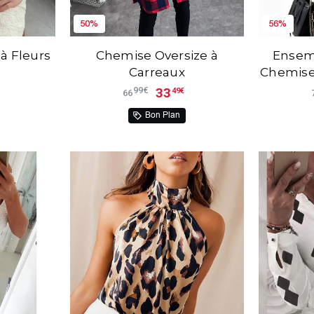
50%
56%
à Fleurs
Chemise Oversize à
Ensem
Carreaux
Chemise 
33
99€
49€
66
Bon Plan