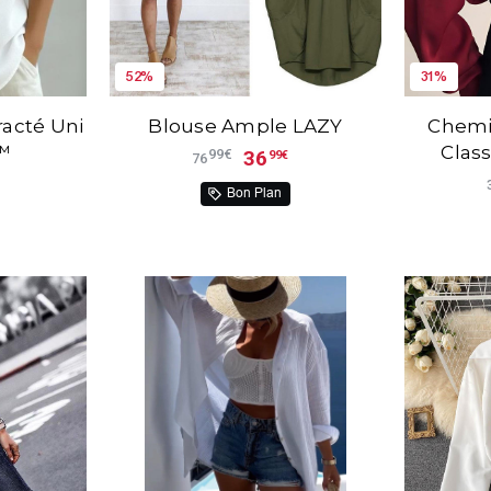
52%
31%
acté Uni
Blouse Ample LAZY
Chemi
a™
Class
36
99€
99€
76
Bon Plan