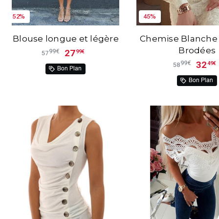
52%
45%
Blouse longue et légère
Chemise Blanche 
Brodées
27
99€
99€
57
32
99€
49€
58
Bon Plan
Bon Plan