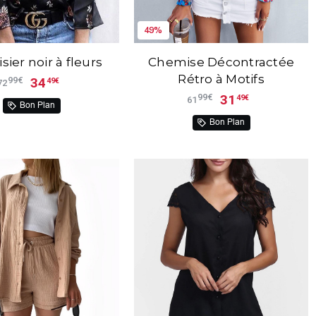
49%
ier noir à fleurs
Chemise Décontractée
Rétro à Motifs
34
99€
49€
72
31
99€
49€
61
Bon Plan
Bon Plan