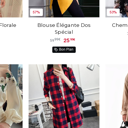
57%
53%
Florale
Blouse Élégante Dos
Chemis
Spécial
25
99€
99€
59
Bon Plan