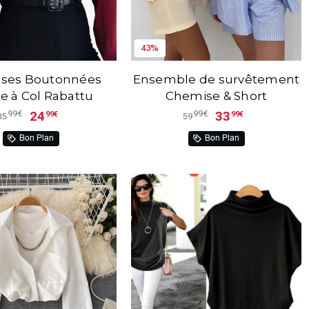
43%
ses Boutonnées
Ensemble de survêtement
e à Col Rabattu
Chemise & Short
24
33
99€
99€
99€
99€
35
59
Bon Plan
Bon Plan