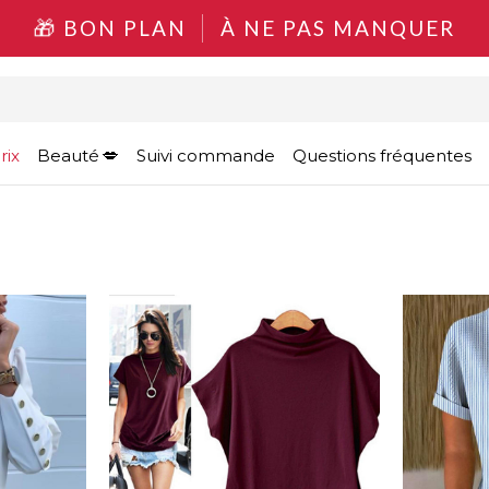
BON PLAN
À NE PAS MANQUER
rix
Beauté
Suivi commande
Questions fréquentes