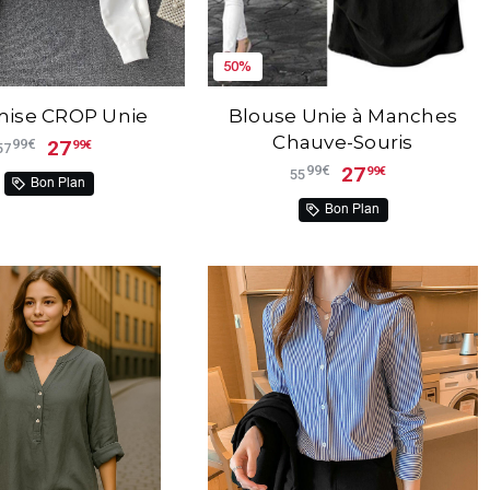
50%
ise CROP Unie
Blouse Unie à Manches
Chauve-Souris
27
99€
99€
57
27
99€
99€
55
Bon Plan
Bon Plan