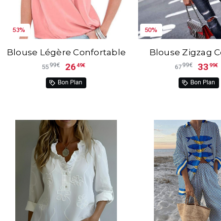
53%
50%
Blouse Légère Confortable
Blouse Zigzag C
26
33
99€
99€
49€
99€
55
67
Bon Plan
Bon Plan