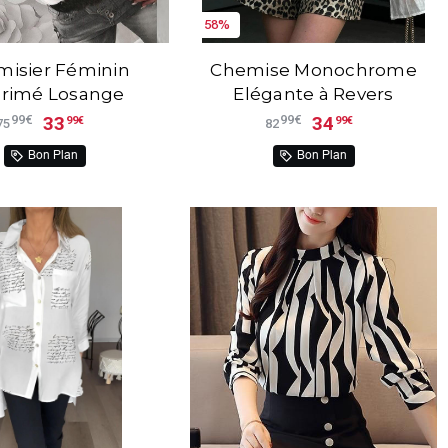
58%
isier Féminin
Chemise Monochrome
rimé Losange
Elégante à Revers
33
34
99€
99€
99€
99€
75
82
Bon Plan
Bon Plan