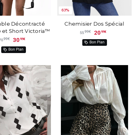
63%
ble Décontracté
Chemisier Dos Spécial
et Short Victoria™
20
99€
99€
55
30
99€
99€
70
Bon Plan
Bon Plan