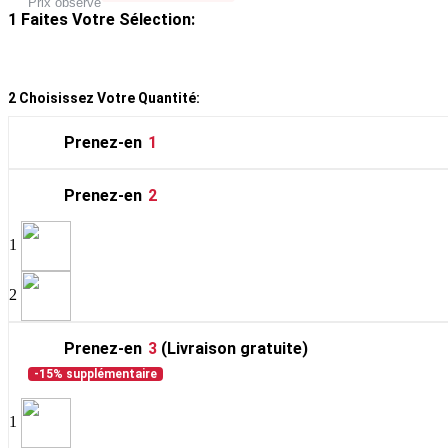
Prix observé
1
Faites Votre Sélection:
2
Choisissez Votre Quantité:
Prenez-en
1
Prenez-en
2
1
2
Prenez-en
3
(Livraison gratuite)
-15% supplémentaire
1