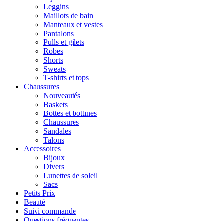
Leggins
Maillots de bain
Manteaux et vestes
Pantalons
Pulls et gilets
Robes
Shorts
Sweats
T-shirts et tops
Chaussures
Nouveautés
Baskets
Bottes et bottines
Chaussures
Sandales
Talons
Accessoires
Bijoux
Divers
Lunettes de soleil
Sacs
Petits Prix
Beauté
Suivi commande
Questions fréquentes