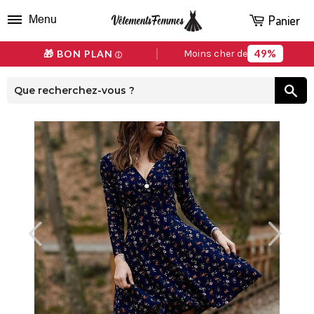
Panier
Menu
49%
🎁 BON PLAN
Moins cher de
ⓘ