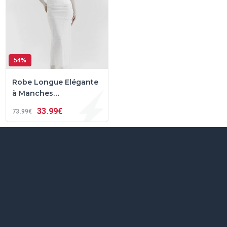
54%
Robe Longue Elégante
à Manches
Transparentes
33
99€
73
99€