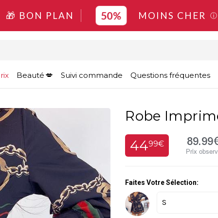
50%
🎁 BON PLAN
MOINS CHER
ⓘ
rix
Beauté
Suivi commande
Questions fréquentes
Robe Imprim
89.99
44
99€
Prix obser
Faites Votre Sélection: