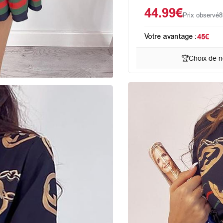
44.99€
Prix observé
8
Votre avantage :
45€
🏆
Choix de n