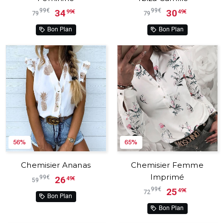
99€
99€
34
30
99€
49€
79
79
Bon Plan
Bon Plan
56%
65%
Chemisier Ananas
Chemisier Femme
Imprimé
99€
26
49€
59
99€
25
49€
72
Bon Plan
Bon Plan