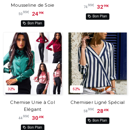
Mousseline de Soie
99€
32
99€
74
99€
24
99€
50
Bon Plan
Bon Plan
32%
52%
Chemise Unie à Col
Chemisier Ligné Spécial
Elégant
99€
28
49€
58
99€
30
49€
44
Bon Plan
Bon Plan