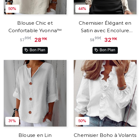
50%
44%
Blouse Chic et
Chemisier Élégant en
Confortable Yvonna™
Satin avec Encolure
Drapée Carmina™
99€
99€
28
32
99€
99€
57
58
Bon Plan
Bon Plan
31%
50%
Blouse en Lin
Chemisier Boho à Volants