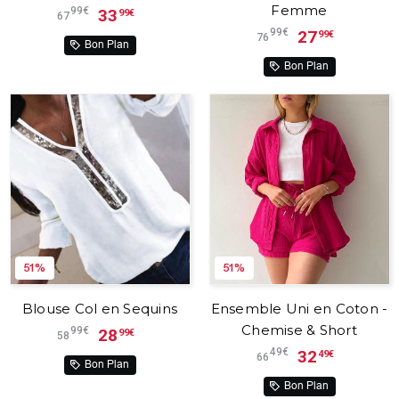
Femme
99€
33
99€
67
99€
27
99€
76
Bon Plan
Bon Plan
51%
51%
Blouse Col en Sequins
Ensemble Uni en Coton -
Chemise & Short
99€
28
99€
58
49€
32
49€
66
Bon Plan
Bon Plan