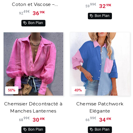
Coton et Viscose –
99€
32
99€
59
Elaria™
49€
36
99€
92
Bon Plan
Bon Plan
56%
49%
Chemisier Décontracté à
Chemise Patchwork
Manches Lanternes
Elégante
99€
99€
30
34
49€
49€
68
66
Bon Plan
Bon Plan