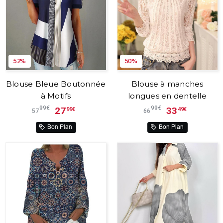
52%
50%
Blouse Bleue Boutonnée
Blouse à manches
à Motifs
longues en dentelle
99€
99€
27
33
99€
49€
57
66
Bon Plan
Bon Plan