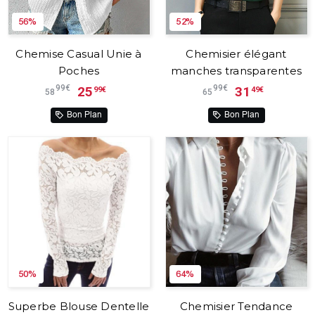
56%
52%
Chemise Casual Unie à
Chemisier élégant
Poches
manches transparentes
99€
99€
25
31
99€
49€
58
65
Bon Plan
Bon Plan
50%
64%
Superbe Blouse Dentelle
Chemisier Tendance