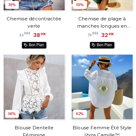
39%
59%
Chemise décontractée
Chemise de plage à
verte
manches longues en
mousseline de soie
99€
99€
38
32
99€
49€
63
79
Bon Plan
Bon Plan
56%
62%
Blouse Dentelle
Blouse Femme Été Style
Féminine
Ibiza Camille™