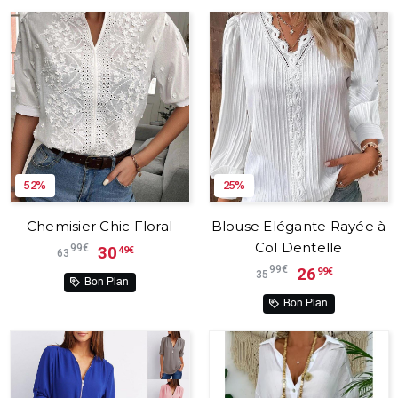
52%
25%
Chemisier Chic Floral
Blouse Elégante Rayée à
Col Dentelle
99€
30
49€
63
99€
26
99€
35
Bon Plan
Bon Plan