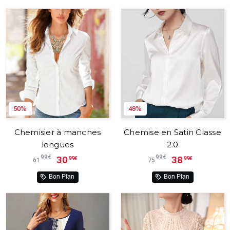
50%
49%
Chemisier à manches
Chemise en Satin Classe
longues
2.0
99€
99€
30
38
99€
99€
61
75
Bon Plan
Bon Plan