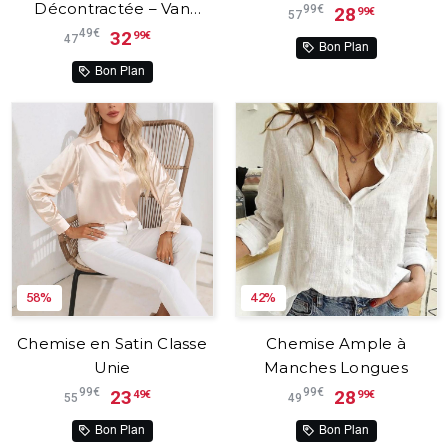
Décontractée – Van
99€
28
99€
57
Laar™
49€
32
99€
47
Bon Plan
Bon Plan
58%
42%
Chemise en Satin Classe
Chemise Ample à
Unie
Manches Longues
99€
99€
23
28
49€
99€
55
49
Bon Plan
Bon Plan