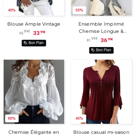
49%
55%
Blouse Ample Vintage
Ensemble Imprimé
Chemise Longue &
99€
33
99€
66
Pantalon à Cordon
99€
36
99€
81
Bon Plan
Bon Plan
60%
45%
Chemise Élégante en
Blouse casual mi-saison