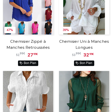
47%
39%
Chemisier Zippé à
Chemisier Uni à Manches
Manches Retroussées
Longues
99€
99€
27
32
99€
99€
52
53
Bon Plan
Bon Plan