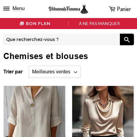
Panier
Menu
BON PLAN
À NE PAS MANQUER
Chemises et blouses
Trier par