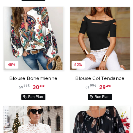
49%
52%
Blouse Bohémienne
Blouse Col Tendance
99€
99€
30
29
49€
49€
59
61
Bon Plan
Bon Plan