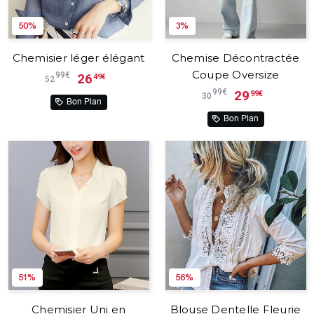
50%
3%
Chemisier léger élégant
Chemise Décontractée
Coupe Oversize
99€
26
49€
52
99€
29
99€
30
Bon Plan
Bon Plan
51%
56%
Chemisier Uni en
Blouse Dentelle Fleurie