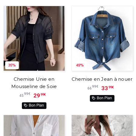
35%
49%
Chemise Unie en
Chemise en Jean à nouer
Mousseline de Soie
99€
33
99€
66
99€
29
99€
45
Bon Plan
Bon Plan