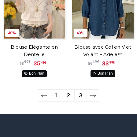
49%
40%
Blouse Élégante en
Blouse avec Col en V et
Dentelle
Volant – Adele™
99€
49€
35
33
49€
99€
68
56
Bon Plan
Bon Plan
←
1
2
3
→