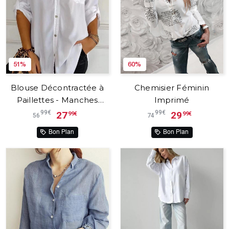
51%
60%
Blouse Décontractée à
Chemisier Féminin
Paillettes - Manches
Imprimé
Longues Retroussables
99€
99€
27
29
99€
99€
56
74
Bon Plan
Bon Plan