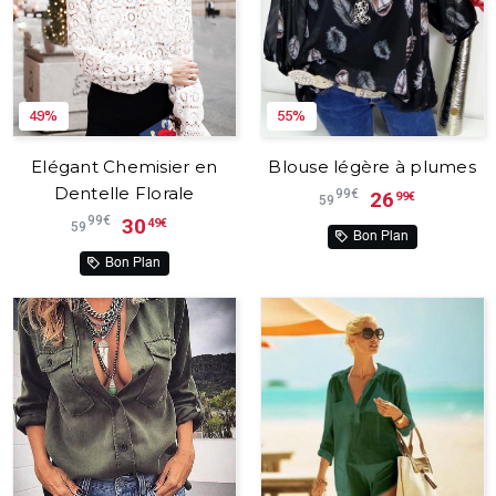
49%
55%
Elégant Chemisier en
Blouse légère à plumes
Dentelle Florale
99€
26
99€
59
99€
30
49€
59
Bon Plan
Bon Plan