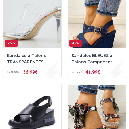
75%
45%
Sandales à Talons
Sandales BLEUES à
TRANSPARENTES
Talons Compensés
36
99€
41
99€
149
99€
76
99€