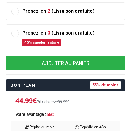
Prenez-en
2
(Livraison gratuite)
Prenez-en
3
(Livraison gratuite)
-15% supplémentaire
AJOUTER AU PANIER
BON PLAN
55%
de moins
44.99€
Prix observé
99.99€
Votre avantage :
55€
🎁
Pépite du mois
📦
Expédié en
48h