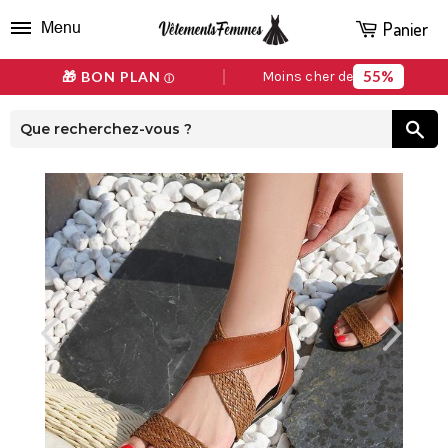
Panier
Menu
55%
🎁 BON PLAN
Moins cher de
ⓘ