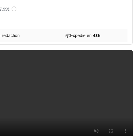
7.99€
a rédaction
📦
Expédié en
48h