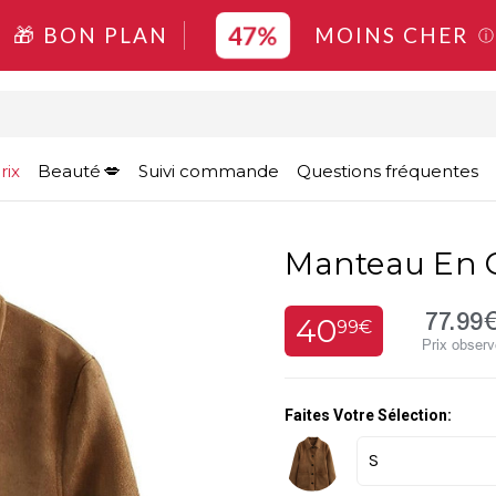
47%
🎁 BON PLAN
MOINS CHER
ⓘ
rix
Beauté
Suivi commande
Questions fréquentes
Manteau En 
77.99
40
99€
Prix obser
Faites Votre Sélection: