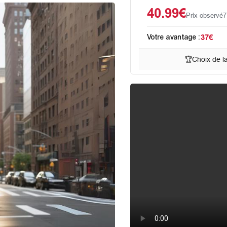
40.99€
Prix observé
7
Votre avantage :
37€
🏆
Choix de l