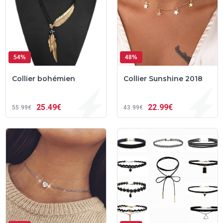
54%
48%
Collier bohémien
Collier Sunshine 2018
25
49€
22
99€
55
99€
43
99€