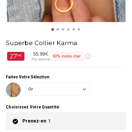
Superbe Collier Karma
55.99€
27
9€
50%
moins cher
Prix observé
Faites Votre Sélection:
Choisissez Votre Quantité:
Prenez-en
1