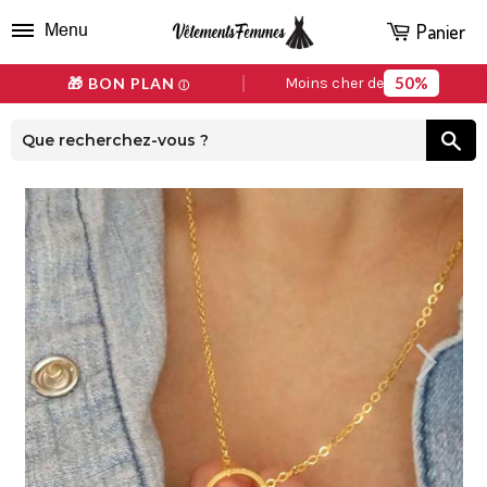
Panier
Menu
50%
🎁 BON PLAN
Moins cher de
ⓘ