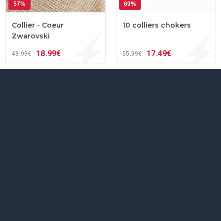
57%
69%
Collier - Coeur
10 colliers chokers
Zwarovski
18
99€
17
49€
43
99€
55
99€