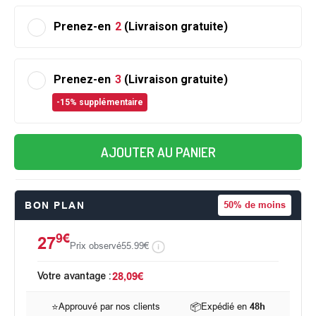
Prenez-en
2
(Livraison gratuite)
Prenez-en
3
(Livraison gratuite)
-15% supplémentaire
AJOUTER AU PANIER
BON PLAN
50%
de moins
9€
27
Prix observé
55.99€
Votre avantage :
28,09€
⭐
Approuvé par nos clients
📦
Expédié en
48h