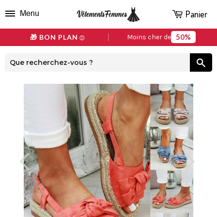
Panier
Menu
50%
🎁 BON PLAN
Moins cher de
ⓘ