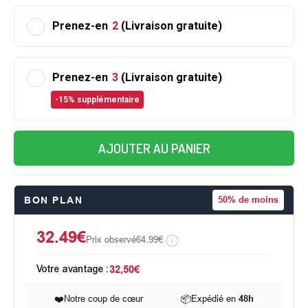
Prenez-en
2
(Livraison gratuite)
Prenez-en
3
(Livraison gratuite)
-15% supplémentaire
AJOUTER AU PANIER
BON PLAN
50%
de moins
32.49€
Prix observé
64.99€
Votre avantage :
32,50€
❤️
Notre coup de cœur
📦
Expédié en
48h