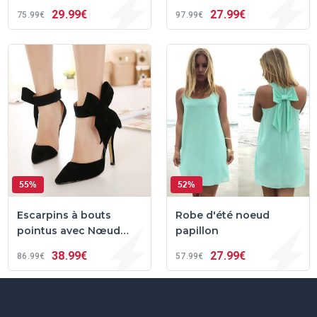
29
99€
27
99€
75
99€
97
99€
55%
52%
Escarpins à bouts
Robe d'été noeud
pointus avec Nœud
papillon
papillon
38
99€
27
99€
86
99€
57
99€