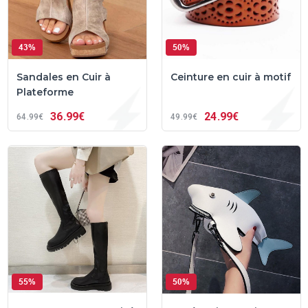
43%
50%
Sandales en Cuir à
Ceinture en cuir à motif
Plateforme
36
99€
24
99€
64
99€
49
99€
55%
50%