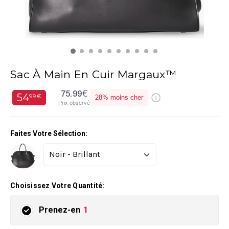
Sac À Main En Cuir Margaux™
75.99€
54
99€
28%
moins cher
Prix observé
Faites Votre Sélection:
Choisissez Votre Quantité:
Prenez-en
1