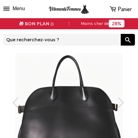
Panier
Menu
28%
🎁 BON PLAN
Moins cher de
ⓘ