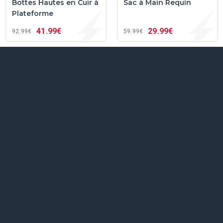
Bottes Hautes en Cuir à
Sac à Main Requin
Plateforme
41
99€
29
99€
92
99€
59
99€