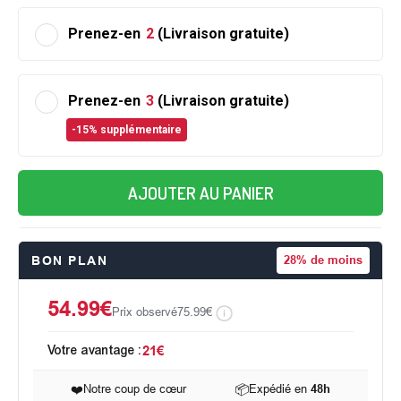
Prenez-en
2
(Livraison gratuite)
Prenez-en
3
(Livraison gratuite)
-15% supplémentaire
AJOUTER AU PANIER
BON PLAN
28%
de moins
54.99€
Prix observé
75.99€
Votre avantage :
21€
❤️
Notre coup de cœur
📦
Expédié en
48h