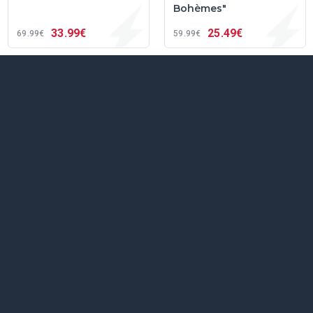
Bohèmes"
33
99€
25
49€
69
99€
59
99€