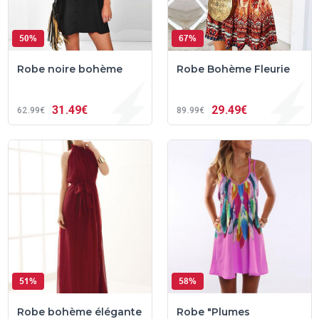
50%
67%
Robe noire bohème
Robe Bohème Fleurie
31
49€
29
49€
62
99€
89
99€
51%
58%
Robe bohème élégante
Robe "Plumes