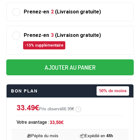
Prenez-en
2
(Livraison gratuite)
Prenez-en
3
(Livraison gratuite)
-15% supplémentaire
AJOUTER AU PANIER
BON PLAN
50%
de moins
33.49€
Prix observé
66.99€
Votre avantage :
33,50€
🎁
Pépite du mois
📦
Expédié en
48h