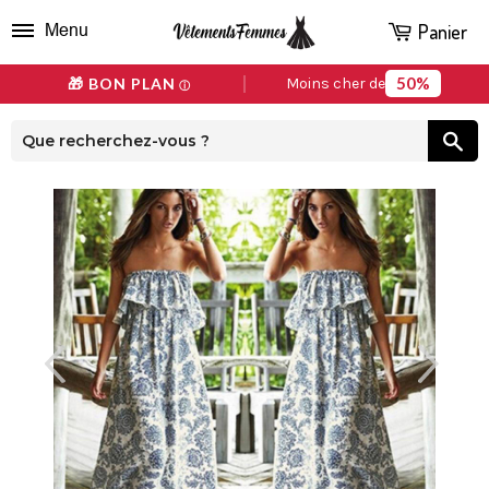
Panier
Menu
50%
🎁 BON PLAN
Moins cher de
ⓘ