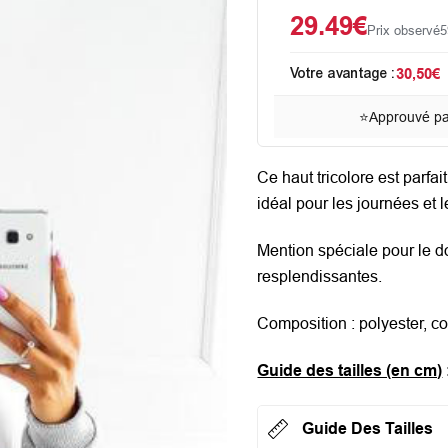
29.49€
Prix observé
5
Votre avantage :
30,50€
⭐
Approuvé par
Ce haut tricolore est parfai
idéal pour les journées et l
Mention spéciale pour le do
resplendissantes.
Composition : polyester, c
Guide des tailles (en cm)
Guide Des Tailles