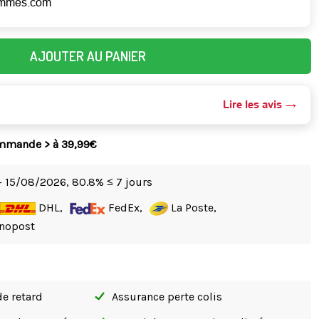
emmes.com
AJOUTER AU PANIER
Lire les avis
ommande > à 39,99€
- 15/08/2026,
80.8% ≤ 7 jours
DHL,
FedEx,
La Poste,
nopost
de retard
Assurance perte colis