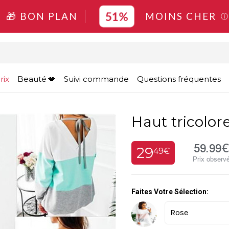
51%
🎁 BON PLAN
MOINS CHER
ⓘ
rix
Beauté
Suivi commande
Questions fréquentes
Haut tricolore
59.99€
29
49€
Prix observ
Faites Votre Sélection: