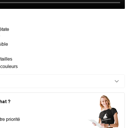
étate
r
sible
tailles
 couleurs
chat ?
re priorité