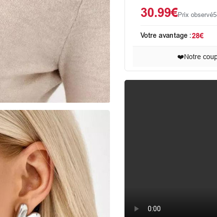
30.99€
Prix observé
5
Votre avantage :
28€
❤️
Notre cou