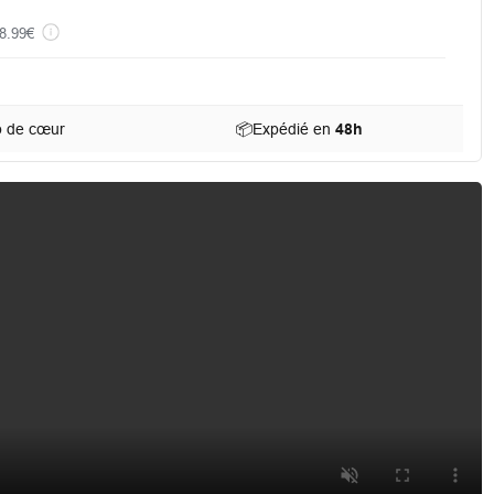
8.99€
p de cœur
📦
Expédié en
48h