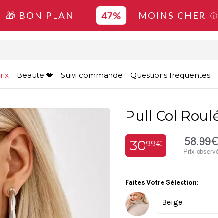
47%
🎁 BON PLAN
MOINS CHER
ⓘ
rix
Beauté
Suivi commande
Questions fréquentes
Pull Col Roul
58.99€
30
99€
Prix observ
Faites Votre Sélection: