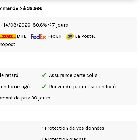
ommande > à 39,99€
- 14/08/2026,
80.8% ≤ 7 jours
DHL,
FedEx,
La Poste,
nopost
de retard
Assurance perte colis
si endommagé
Renvoi du paquet si non livré
tement de prix 30 jours
Protection de vos données
Protection d'achat