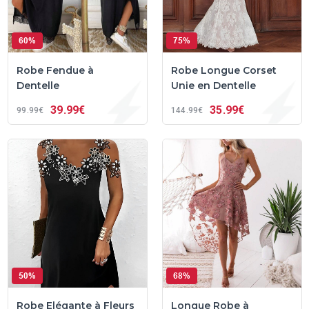
60%
75%
Robe Fendue à
Robe Longue Corset
Dentelle
Unie en Dentelle
39
99€
35
99€
99
99€
144
99€
50%
68%
Robe Elégante à Fleurs
Longue Robe à