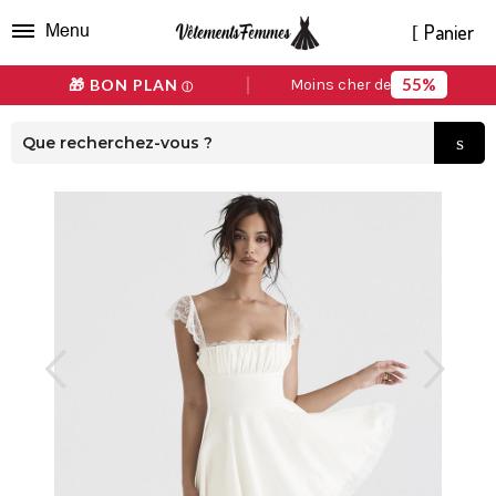
Panier
Menu
55%
🎁 BON PLAN
Moins cher de
ⓘ