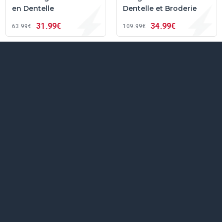
en Dentelle
Dentelle et Broderie
31
99€
34
99€
63
99€
109
99€