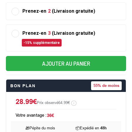
Prenez-en
2
(Livraison gratuite)
Prenez-en
3
(Livraison gratuite)
-15% supplémentaire
AJOUTER AU PANIER
BON PLAN
55%
de moins
28.99€
Prix observé
64.99€
Votre avantage :
36€
🎁
Pépite du mois
📦
Expédié en
48h