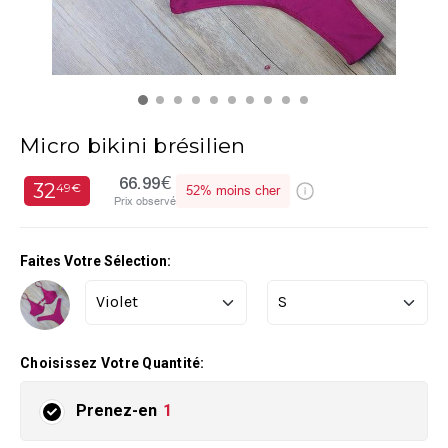
Micro bikini brésilien
66.99€
32
49€
52%
moins cher
Prix observé
Faites Votre Sélection:
Choisissez Votre Quantité:
Prenez-en
1