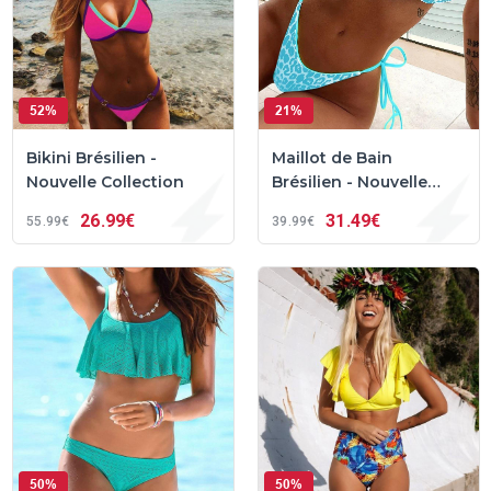
52%
21%
Bikini Brésilien -
Maillot de Bain
Nouvelle Collection
Brésilien - Nouvelle
Collection
26
99€
31
49€
55
99€
39
99€
50%
50%