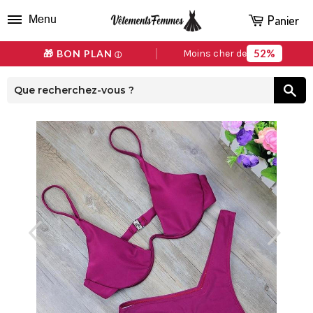
Panier
Menu
52%
🎁 BON PLAN
Moins cher de
ⓘ