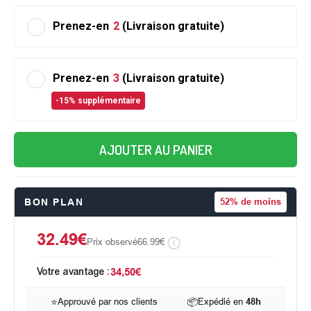
Prenez-en
2
(Livraison gratuite)
Prenez-en
3
(Livraison gratuite)
-15% supplémentaire
AJOUTER AU PANIER
BON PLAN
52%
de moins
32.49€
Prix observé
66.99€
Votre avantage :
34,50€
⭐
Approuvé par nos clients
📦
Expédié en
48h