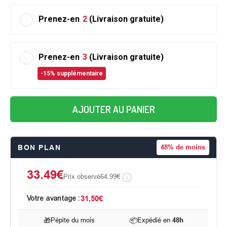
Prenez-en
2
(Livraison gratuite)
Prenez-en
3
(Livraison gratuite)
-15% supplémentaire
AJOUTER AU PANIER
BON PLAN
48%
de moins
33.49€
Prix observé
64.99€
Votre avantage :
31,50€
🎁
Pépite du mois
📦
Expédié en
48h