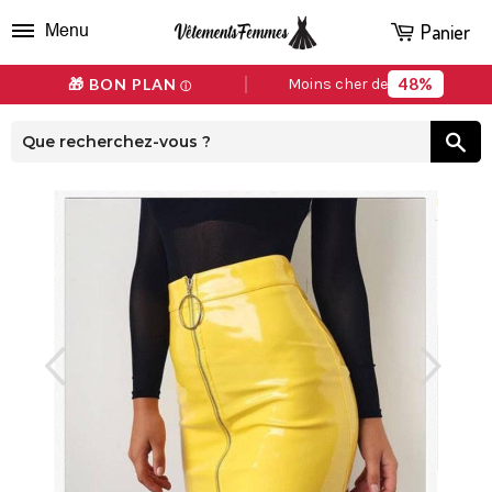
Panier
Menu
48%
🎁 BON PLAN
Moins cher de
ⓘ