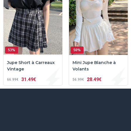
53%
50%
Jupe Short à Carreaux
Mini Jupe Blanche à
Vintage
Volants
31
49€
28
49€
66
99€
56
99€