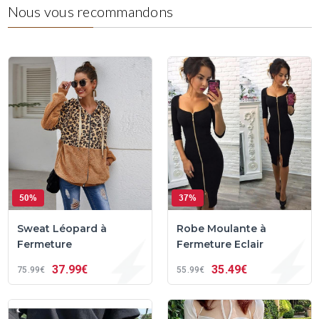
Nous vous recommandons
50%
37%
Sweat Léopard à
Robe Moulante à
Fermeture
Fermeture Eclair
37
99€
35
49€
75
99€
55
99€