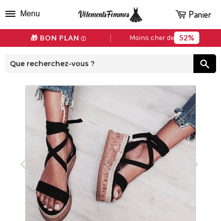
Panier
Menu
52%
🎁 BON PLAN
Moins cher de
ⓘ