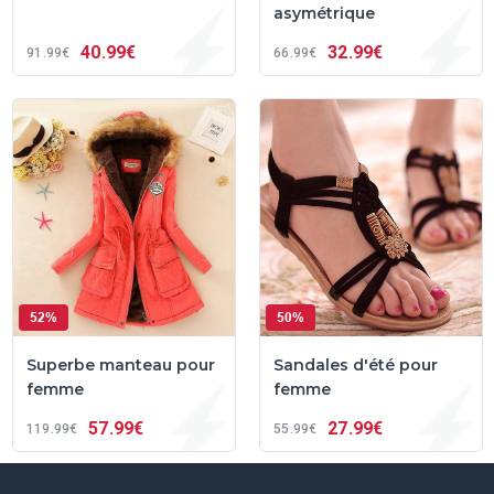
asymétrique
40
99€
32
99€
91
99€
66
99€
52%
50%
Superbe manteau pour
Sandales d'été pour
femme
femme
57
99€
27
99€
119
99€
55
99€