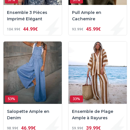
57%
51%
Ensemble 3 Pièces
Pull Ample en
Imprimé Elégant
Cachemire
44
99€
45
99€
104
99€
93
99€
53%
33%
Salopette Ample en
Ensemble de Plage
Denim
Ample à Rayures
46
99€
39
99€
98
99€
59
99€