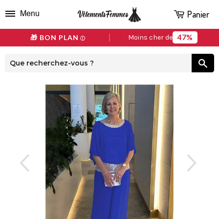
Panier
Menu
47%
🎁 BON PLAN
Moins cher de
ⓘ