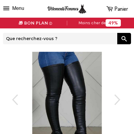
Panier
Menu
49%
🎁 BON PLAN
Moins cher de
ⓘ