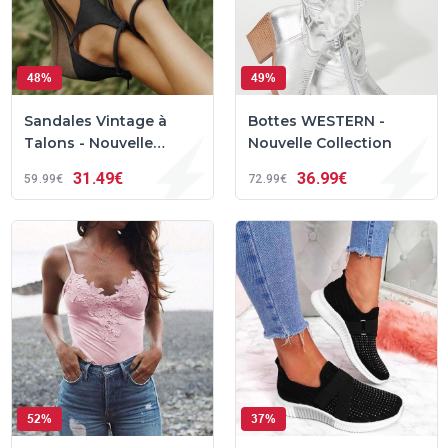
48%
49%
Sandales Vintage à
Bottes WESTERN -
Talons - Nouvelle
Nouvelle Collection
Collection
31
49€
36
99€
59
99€
72
99€
52%
37%