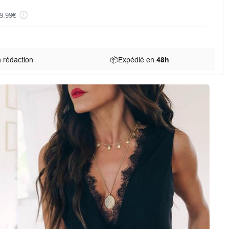
9.99€
a rédaction
📦
Expédié en
48h