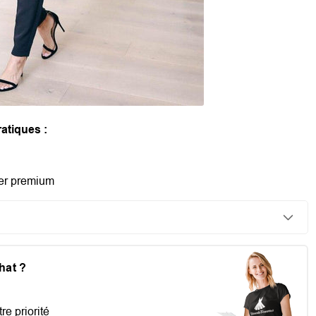
atiques :
er premium
chat ?
re priorité