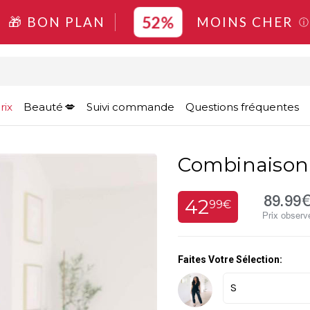
52%
🎁 BON PLAN
MOINS CHER
ⓘ
rix
Beauté
Suivi commande
Questions fréquentes
Combinaison 
89.99
42
99€
Prix observ
Faites Votre Sélection: