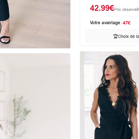
42.99€
Prix observé
8
Votre avantage :
47€
🏆
Choix de l