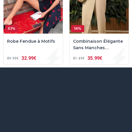
63%
56%
Robe Fendue à Motifs
Combinaison Élégante
Sans Manches
Portefeuille Virelya™
32
99€
35
99€
89
99€
81
49€