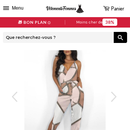
Panier
Menu
38%
🎁 BON PLAN
Moins cher de
ⓘ