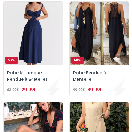
53%
60%
Robe Mi-longue
Robe Fendue à
Fendue à Bretelles
Dentelle
29
99€
39
99€
63
99€
99
99€