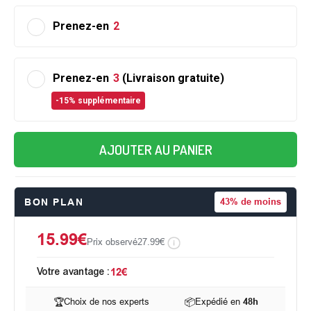
Prenez-en
2
Prenez-en
3
(Livraison gratuite)
-15% supplémentaire
AJOUTER AU PANIER
BON PLAN
43%
de moins
15.99€
Prix observé
27.99€
Votre avantage :
12€
🏆
Choix de nos experts
📦
Expédié en
48h