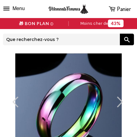
Panier
Menu
43%
🎁 BON PLAN
Moins cher de
ⓘ