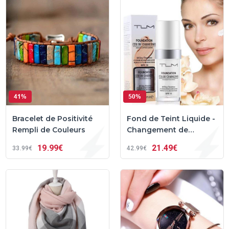
41%
50%
Bracelet de Positivité
Fond de Teint Liquide -
Rempli de Couleurs
Changement de
Couleur Impeccable
19
99€
21
49€
33
99€
42
99€